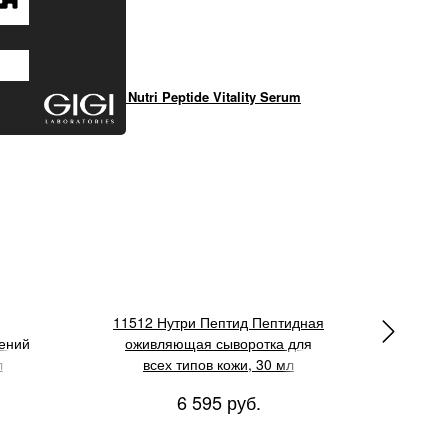
Cream
GIGI Nutri Peptide Vitality Serum
GIGI Est
11512 Нутри Пептид Пептидная
1
ений
оживляющая сыворотка для
оч
л
всех типов кожи, 30 мл
6 595 руб.