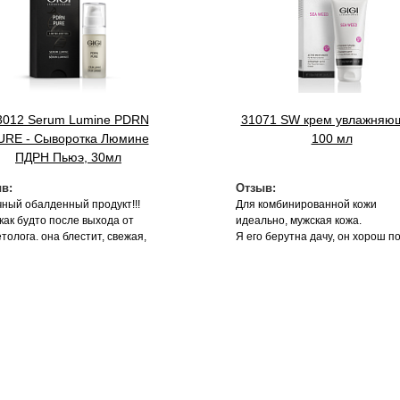
3012 Serum Lumine PDRN
31071 SW крем увлажняю
URE - Сыворотка Люмине
100 мл
ПДРН Пьюэ, 30мл
в:
Отзыв:
чный обалденный продукт!!!
Для комбинированной кожи
как будто после выхода от
идеально, мужская кожа.
толога. она блестит, свежая,
Я его берутна дачу, он хорош п
танная. маска оч приятной
укусов комаров, слепней, также
уры. результат на 2 й день .
поранился от растений, поцар
 своих денег, как и вся
кожу. Кожа успокивается, уходит
етика данного бренда