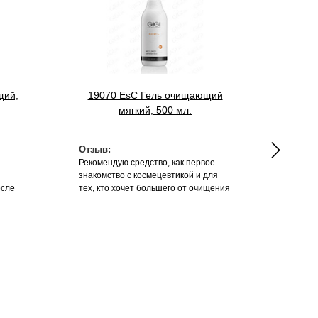
щий,
19070 EsC Гель очищающий
3107
мягкий, 500 мл.
Отзыв:
Отзыв
Рекомендую средство, как первое
Вернит
знакомство с космецевтикой и для
осле
тех, кто хочет большего от очищения
 если
кожи. Хорошо подходит для любого
апал
типа кожи и экономично расходуется.
 зуд.
Можно и в домашний уход и в
кабинет врача.