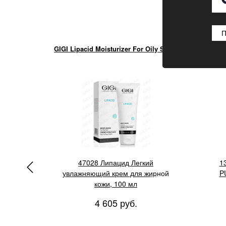
П
GIGI Lipacid Moisturizer For Oily Skin
ник
47028 Липацид Легкий
1
увлажняющий крем для жирной
P
 мл
кожи, 100 мл
4 605 руб.