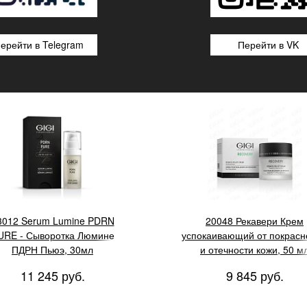
ерейти в Telegram
Перейти в VK
GIGI Recovery Redness Relief 
for delikate skin
3012 Serum Lumine PDRN
20048 Рекавери Крем
URE - Сыворотка Люмине
успокаивающий от покрасн
ПДРН Пьюэ, 30мл
и отечности кожи, 50 м
11 245 руб.
9 845 руб.