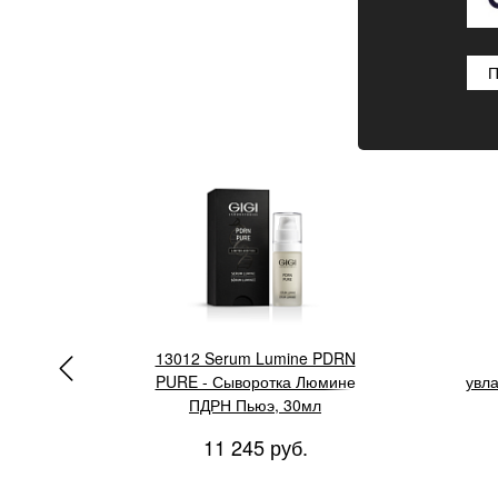
П
GIGI Li
ник
13012 Serum Lumine PDRN
PURE - Сыворотка Люмине
увл
 мл
ПДРН Пьюэ, 30мл
11 245 руб.