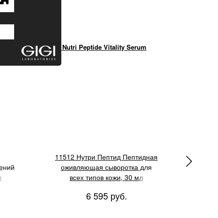
Cream
GIGI Nutri Peptide Vitality Serum
GIGI Est
11512 Нутри Пептид Пептидная
1
ений
оживляющая сыворотка для
оч
л
всех типов кожи, 30 мл
6 595 руб.