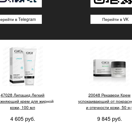
ерейти в Telegram
Перейти в VK
pacid Moisturizer For Oily Skin
GIGI Recovery Redness Relief 
for delikate skin
47028 Липацид Легкий
20048 Рекавери Крем
ажняющий крем для жирной
успокаивающий от покрасн
кожи, 100 мл
и отечности кожи, 50 м
4 605 руб.
9 845 руб.