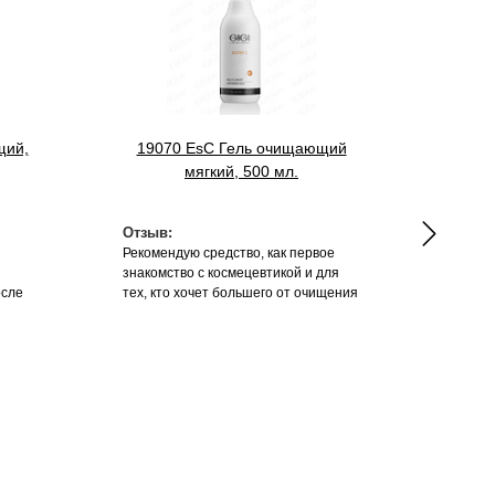
щий,
19070 EsC Гель очищающий
3107
мягкий, 500 мл.
Отзыв:
Отзыв
Рекомендую средство, как первое
Вернит
знакомство с космецевтикой и для
осле
тех, кто хочет большего от очищения
 если
кожи. Хорошо подходит для любого
апал
типа кожи и экономично расходуется.
 зуд.
Можно и в домашний уход и в
кабинет врача.