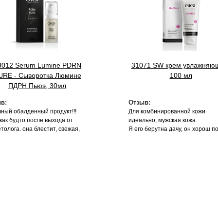
3012 Serum Lumine PDRN
31071 SW крем увлажняю
URE - Сыворотка Люмине
100 мл
ПДРН Пьюэ, 30мл
в:
Отзыв:
чный обалденный продукт!!!
Для комбинированной кожи
как будто после выхода от
идеально, мужская кожа.
толога. она блестит, свежая,
Я его берутна дачу, он хорош п
танная. маска оч приятной
укусов комаров, слепней, также
уры. результат на 2 й день .
поранился от растений, поцар
 своих денег, как и вся
кожу. Кожа успокивается, уходит
етика данного бренда