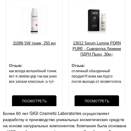
31089 SW тоник, 250 мл
13012 Serum Lumine PDRN
PURE - Сыворотка Люмине
ПДРН Пьюэ, 30мл
Отзыв:
Отзыв:
как всегда волшебный тоник.
отличный обалденный
вот я люблю gigi так как уних
продукт!!! кожа как будто
все запахи классные. а тут-
после выхода от косметолога.
запах спирта или просто без
она блестит, свежая,
запаха. покупала 2 раза
напитанная. маска оч
лосьон(( но это не важно,
приятной текстуры.
ПОСМОТРЕТЬ
ПОСМОТРЕТЬ
эффект- все что описано по
результат на 2 й день . стоит
лосьону- все так. поры сужает
своих денег, как и вся
Более 60 лет GIGI Сosmetic Laboratories осуществляет
нереально!!! мои черные
ОТЗЫВ
косметика данного бренда
ОТЗЫВ
разработку и производство уникальных косметических средств
точки. расширенные поры-
перестали быть так видимы!!!
на основе натуральных компонентов. Компания была основана
супер средство как и всегда .