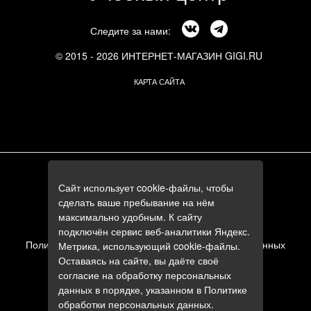
Следите за нами:
© 2015 - 2026 ИНТЕРНЕТ-МАГАЗИН GIGI.RU
КАРТА САЙТА
г. Москва, Смоленский бульвар, 24к3
Сайт использует cookie-файлы, чтобы
+7 (495) 644-84-05
сделать ваше пребывание на нём
+7 (985) 644-84-05
максимально удобным. К сайту
e-mail:
zakaz@gigi.ru
подключён сервис веб-аналитики Яндекс.
Политика в отношении обработки персональных данных
Метрика, использующий cookie-файлы.
Оставаясь на сайте, вы даёте своё
Пользовательское соглашение
согласие на обработку персональных
данных в порядке, указанном в
Политике
обработки персональных данных
.