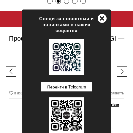
+
Следи за новостями и
новинками в наших
соцсетях
Профессиональная косметика GIGI —
официальный сайт
ЛЕГЕНДЫ GIGI
Перейти в Telegram
в избранное
Сравнить
в избранное
Сравнить
GIGI Lipacid Moisturizer
For Oily Skin