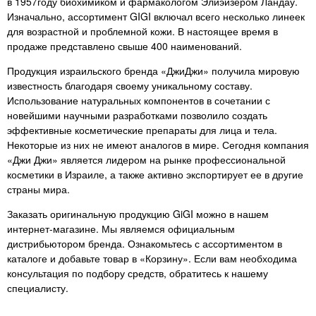
в 1957году биохимиком и фармакологом Элиэйзером Ландау.
не перестану это писать в
Изначально, ассортимент GIGI включал всего несколько линеек
каждом продукте.!
для возрастной и проблемной кожи. В настоящее время в
продаже представлено свыше 400 наименований.
Продукция израильского бренда «ДжиДжи» получила мировую
известность благодаря своему уникальному составу.
Использование натуральных компонентов в сочетании с
новейшими научными разработками позволило создать
эффективные косметические препараты для лица и тела.
Некоторые из них не имеют аналогов в мире. Сегодня компания
«Джи Джи» является лидером на рынке профессиональной
косметики в Израиле, а также активно экспортирует ее в другие
страны мира.
Заказать оригинальную продукцию GiGI можно в нашем
интернет-магазине. Мы являемся официальным
дистрибьютором бренда. Ознакомьтесь с ассортиментом в
каталоге и добавьте товар в «Корзину». Если вам необходима
консультация по подбору средств, обратитесь к нашему
специалисту.