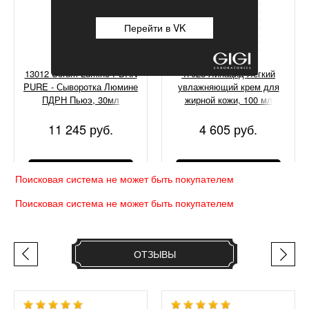
Перейти в VK
13012 Serum Lumine PDRN
47028 Липацид Легкий
PURE - Сыворотка Люмине
увлажняющий крем для
ПДРН Пьюэ, 30мл
жирной кожи, 100 мл
11 245 руб.
4 605 руб.
КУПИТЬ
КУПИТЬ
Поисковая система не может быть покупателем
Поисковая система не может быть покупателем
ОТЗЫВЫ