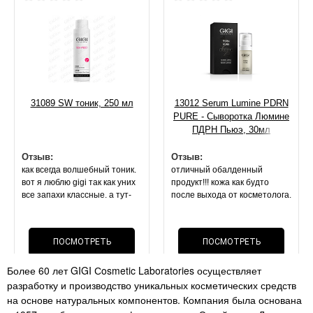
31089 SW тоник, 250 мл
13012 Serum Lumine PDRN
PURE - Сыворотка Люмине
ПДРН Пьюэ, 30мл
Отзыв:
Отзыв:
как всегда волшебный тоник.
отличный обалденный
вот я люблю gigi так как уних
продукт!!! кожа как будто
все запахи классные. а тут-
после выхода от косметолога.
запах спирта или просто без
она блестит, свежая,
запаха. покупала 2 раза
напитанная. маска оч
лосьон(( но это не важно,
приятной текстуры.
ПОСМОТРЕТЬ
ПОСМОТРЕТЬ
эффект- все что описано по
результат на 2 й день . стоит
лосьону- все так. поры сужает
своих денег, как и вся
Более 60 лет GIGI Сosmetic Laboratories осуществляет
нереально!!! мои черные
ОТЗЫВ
косметика данного бренда
ОТЗЫВ
разработку и производство уникальных косметических средств
точки. расширенные поры-
перестали быть так видимы!!!
на основе натуральных компонентов. Компания была основана
супер средство как и всегда .