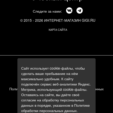
Следите за нами:
© 2015 - 2026 ИНТЕРНЕТ-МАГАЗИН GIGI.RU
КАРТА САЙТА
г. Москва, Смоленский бульвар, 24к3
Сайт использует cookie-файлы, чтобы
+7 (495) 644-84-05
сделать ваше пребывание на нём
+7 (985) 644-84-05
максимально удобным. К сайту
e-mail:
zakaz@gigi.ru
подключён сервис веб-аналитики Яндекс.
Политика в отношении обработки персональных данных
Метрика, использующий cookie-файлы.
Оставаясь на сайте, вы даёте своё
Пользовательское соглашение
согласие на обработку персональных
данных в порядке, указанном в
Политике
обработки персональных данных
.