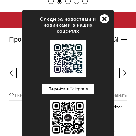
+
Следи за новостями и
новинками в наших
соцсетях
Профессиональная косметика GIGI —
официальный сайт
ЛЕГЕНДЫ GIGI
Перейти в Telegram
в избранное
Сравнить
в избранное
Сравнить
GIGI Lipacid Moisturizer
For Oily Skin