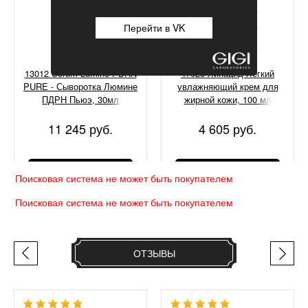
Перейти в VK
13012 Serum Lumine PDRN
47028 Липацид Легкий
PURE - Сыворотка Люмине
увлажняющий крем для
ПДРН Пьюэ, 30мл
жирной кожи, 100 мл
11 245 руб.
4 605 руб.
КУПИТЬ
КУПИТЬ
Поисковая система не может быть покупателем
Поисковая система не может быть покупателем
ОТЗЫВЫ