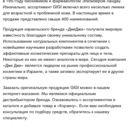
в 1957году биохимиком и фармакологом Элиэйзером Ландау.
не перестану это писать в
Изначально, ассортимент GIGI включал всего несколько линеек
каждом продукте.!
для возрастной и проблемной кожи. В настоящее время в
продаже представлено свыше 400 наименований.
Продукция израильского бренда «ДжиДжи» получила мировую
известность благодаря своему уникальному составу.
Использование натуральных компонентов в сочетании с
новейшими научными разработками позволило создать
эффективные косметические препараты для лица и тела.
Некоторые из них не имеют аналогов в мире. Сегодня компания
«Джи Джи» является лидером на рынке профессиональной
косметики в Израиле, а также активно экспортирует ее в другие
страны мира.
Заказать оригинальную продукцию GiGI можно в нашем
интернет-магазине. Мы являемся официальным
дистрибьютором бренда. Ознакомьтесь с ассортиментом в
каталоге и добавьте товар в «Корзину». Если вам необходима
консультация по подбору средств, обратитесь к нашему
специалисту.