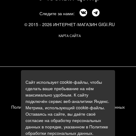
Следите за нами:
© 2015 - 2026 ИНТЕРНЕТ-МАГАЗИН GIGI.RU
КАРТА САЙТА
г. Москва, Смоленский бульвар, 24к3
Сайт использует cookie-файлы, чтобы
+7 (495) 644-84-05
сделать ваше пребывание на нём
+7 (985) 644-84-05
максимально удобным. К сайту
e-mail:
zakaz@gigi.ru
подключён сервис веб-аналитики Яндекс.
Политика в отношении обработки персональных данных
Метрика, использующий cookie-файлы.
Оставаясь на сайте, вы даёте своё
Пользовательское соглашение
согласие на обработку персональных
данных в порядке, указанном в
Политике
обработки персональных данных
.