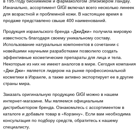
в 1957году биохимиком и фармакологом Элиэйзером Ландау.
не перестану это писать в
Изначально, ассортимент GIGI включал всего несколько линеек
каждом продукте.!
для возрастной и проблемной кожи. В настоящее время в
продаже представлено свыше 400 наименований.
Продукция израильского бренда «ДжиДжи» получила мировую
известность благодаря своему уникальному составу.
Использование натуральных компонентов в сочетании с
новейшими научными разработками позволило создать
эффективные косметические препараты для лица и тела.
Некоторые из них не имеют аналогов в мире. Сегодня компания
«Джи Джи» является лидером на рынке профессиональной
косметики в Израиле, а также активно экспортирует ее в другие
страны мира.
Заказать оригинальную продукцию GiGI можно в нашем
интернет-магазине. Мы являемся официальным
дистрибьютором бренда. Ознакомьтесь с ассортиментом в
каталоге и добавьте товар в «Корзину». Если вам необходима
консультация по подбору средств, обратитесь к нашему
специалисту.