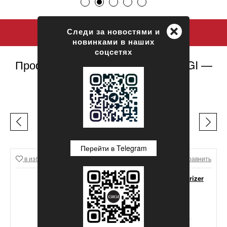
+
Следи за новостями и
новинками в наших
соцсетях
Профессиональная косметика GIGI —
официальный сайт
ЛЕГЕНДЫ GIGI
Перейти в Telegram
в избранное
Сравнить
в избранное
Сравнить
GIGI Lipacid Moisturizer
For Oily Skin