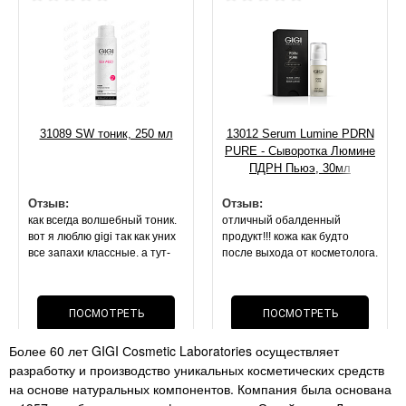
31089 SW тоник, 250 мл
13012 Serum Lumine PDRN
PURE - Сыворотка Люмине
ПДРН Пьюэ, 30мл
Отзыв:
Отзыв:
как всегда волшебный тоник.
отличный обалденный
вот я люблю gigi так как уних
продукт!!! кожа как будто
все запахи классные. а тут-
после выхода от косметолога.
запах спирта или просто без
она блестит, свежая,
запаха. покупала 2 раза
напитанная. маска оч
лосьон(( но это не важно,
приятной текстуры.
ПОСМОТРЕТЬ
ПОСМОТРЕТЬ
эффект- все что описано по
результат на 2 й день . стоит
лосьону- все так. поры сужает
своих денег, как и вся
Более 60 лет GIGI Сosmetic Laboratories осуществляет
нереально!!! мои черные
ОТЗЫВ
косметика данного бренда
ОТЗЫВ
разработку и производство уникальных косметических средств
точки. расширенные поры-
перестали быть так видимы!!!
на основе натуральных компонентов. Компания была основана
супер средство как и всегда .