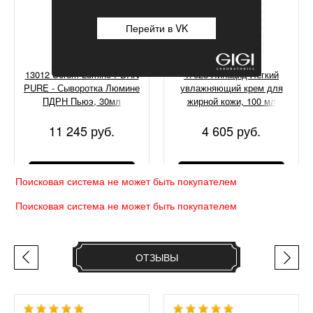
Перейти в VK
13012 Serum Lumine PDRN
47028 Липацид Легкий
PURE - Сыворотка Люмине
увлажняющий крем для
ПДРН Пьюэ, 30мл
жирной кожи, 100 мл
11 245 руб.
4 605 руб.
КУПИТЬ
КУПИТЬ
Поисковая система не может быть покупателем
Поисковая система не может быть покупателем
ОТЗЫВЫ