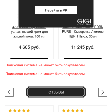
Перейти в VK
47028 Липацид Легкий
13012 Serum Lumine PDRN
увлажняющий крем для
PURE - Сыворотка Люмине
жирной кожи, 100 мл
ПДРН Пьюэ, 30мл
4 605 руб.
11 245 руб.
КУПИТЬ
КУПИТЬ
Поисковая система не может быть покупателем
Поисковая система не может быть покупателем
ОТЗЫВЫ