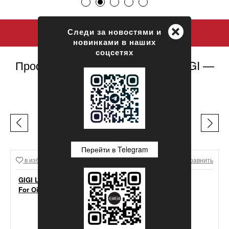
+
Следи за новостями и
новинками в наших
соцсетях
Профессиональная косметика GIGI —
официальный сайт
ЛЕГЕНДЫ GIGI
Перейти в Telegram
в избранное
Сравнить
в избранное
Сравнить
GIGI Lipacid Moisturizer
For Oily Skin