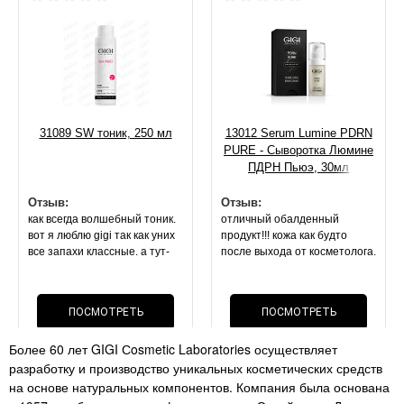
31089 SW тоник, 250 мл
13012 Serum Lumine PDRN
PURE - Сыворотка Люмине
ПДРН Пьюэ, 30мл
Отзыв:
Отзыв:
как всегда волшебный тоник.
отличный обалденный
вот я люблю gigi так как уних
продукт!!! кожа как будто
все запахи классные. а тут-
после выхода от косметолога.
запах спирта или просто без
она блестит, свежая,
запаха. покупала 2 раза
напитанная. маска оч
лосьон(( но это не важно,
приятной текстуры.
ПОСМОТРЕТЬ
ПОСМОТРЕТЬ
эффект- все что описано по
результат на 2 й день . стоит
лосьону- все так. поры сужает
своих денег, как и вся
Более 60 лет GIGI Сosmetic Laboratories осуществляет
нереально!!! мои черные
ОТЗЫВ
косметика данного бренда
ОТЗЫВ
разработку и производство уникальных косметических средств
точки. расширенные поры-
перестали быть так видимы!!!
на основе натуральных компонентов. Компания была основана
супер средство как и всегда .