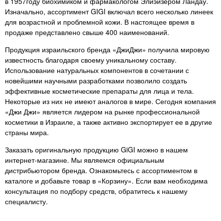
в 1957году биохимиком и фармакологом Элиэйзером Ландау.
не перестану это писать в
Изначально, ассортимент GIGI включал всего несколько линеек
каждом продукте.!
для возрастной и проблемной кожи. В настоящее время в
продаже представлено свыше 400 наименований.
Продукция израильского бренда «ДжиДжи» получила мировую
известность благодаря своему уникальному составу.
Использование натуральных компонентов в сочетании с
новейшими научными разработками позволило создать
эффективные косметические препараты для лица и тела.
Некоторые из них не имеют аналогов в мире. Сегодня компания
«Джи Джи» является лидером на рынке профессиональной
косметики в Израиле, а также активно экспортирует ее в другие
страны мира.
Заказать оригинальную продукцию GiGI можно в нашем
интернет-магазине. Мы являемся официальным
дистрибьютором бренда. Ознакомьтесь с ассортиментом в
каталоге и добавьте товар в «Корзину». Если вам необходима
консультация по подбору средств, обратитесь к нашему
специалисту.