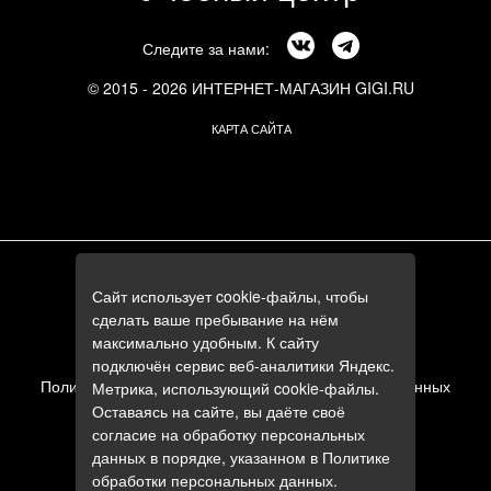
Следите за нами:
© 2015 - 2026 ИНТЕРНЕТ-МАГАЗИН GIGI.RU
КАРТА САЙТА
г. Москва, Смоленский бульвар, 24к3
Сайт использует cookie-файлы, чтобы
+7 (495) 644-84-05
сделать ваше пребывание на нём
+7 (985) 644-84-05
максимально удобным. К сайту
e-mail:
zakaz@gigi.ru
подключён сервис веб-аналитики Яндекс.
Политика в отношении обработки персональных данных
Метрика, использующий cookie-файлы.
Оставаясь на сайте, вы даёте своё
Пользовательское соглашение
согласие на обработку персональных
данных в порядке, указанном в
Политике
обработки персональных данных
.