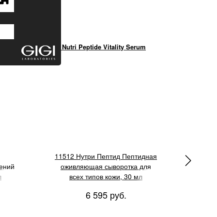
Cream
GIGI Nutri Peptide Vitality Serum
GIGI Est
11512 Нутри Пептид Пептидная
1
ений
оживляющая сыворотка для
оч
л
всех типов кожи, 30 мл
6 595 руб.