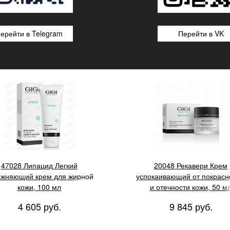
ерейти в Telegram
Перейти в VK
pacid Moisturizer For Oily Skin
GIGI Recovery Redness Relief 
for delikate skin
47028 Липацид Легкий
20048 Рекавери Крем
ажняющий крем для жирной
успокаивающий от покрасн
кожи, 100 мл
и отечности кожи, 50 м
4 605 руб.
9 845 руб.