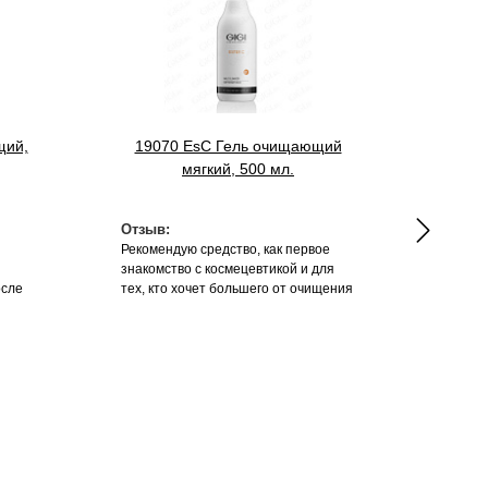
щий,
19070 EsC Гель очищающий
3107
мягкий, 500 мл.
Отзыв:
Отзыв
Рекомендую средство, как первое
Вернит
знакомство с космецевтикой и для
осле
тех, кто хочет большего от очищения
 если
кожи. Хорошо подходит для любого
апал
типа кожи и экономично расходуется.
 зуд.
Можно и в домашний уход и в
кабинет врача.