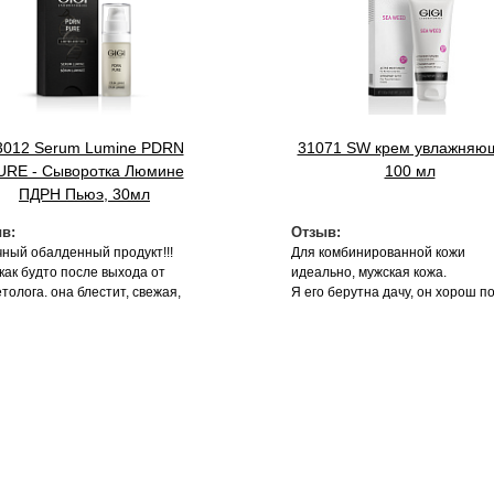
3012 Serum Lumine PDRN
31071 SW крем увлажняю
URE - Сыворотка Люмине
100 мл
ПДРН Пьюэ, 30мл
в:
Отзыв:
чный обалденный продукт!!!
Для комбинированной кожи
как будто после выхода от
идеально, мужская кожа.
толога. она блестит, свежая,
Я его берутна дачу, он хорош п
танная. маска оч приятной
укусов комаров, слепней, также
уры. результат на 2 й день .
поранился от растений, поцар
 своих денег, как и вся
кожу. Кожа успокивается, уходит
етика данного бренда