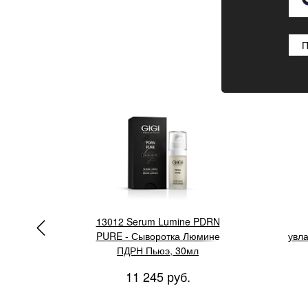
П
GIGI Li
ник
13012 Serum Lumine PDRN
PURE - Сыворотка Люмине
увл
 мл
ПДРН Пьюэ, 30мл
11 245 руб.