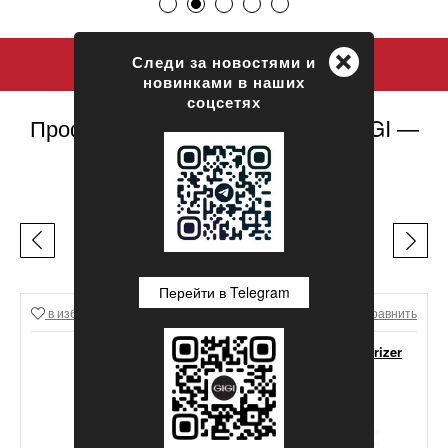
+
Следи за новостями и
новинками в наших
соцсетях
Профессиональная косметика GIGI —
официальный сайт
ЛЕГЕНДЫ GIGI
Перейти в Telegram
в избранное
Сравнить
в избранное
Сравнить
GIGI Lipacid Moisturizer
For Oily Skin