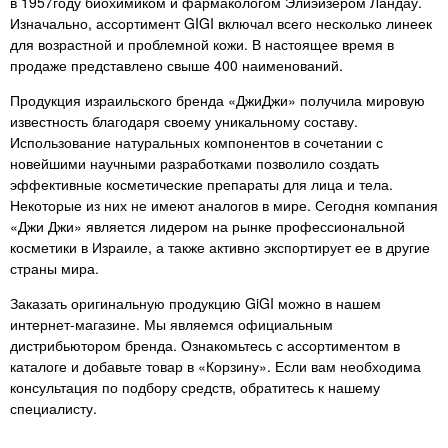
в 1957году биохимиком и фармакологом Элиэйзером Ландау.
не перестану это писать в
Изначально, ассортимент GIGI включал всего несколько линеек
каждом продукте.!
для возрастной и проблемной кожи. В настоящее время в
продаже представлено свыше 400 наименований.
Продукция израильского бренда «ДжиДжи» получила мировую
известность благодаря своему уникальному составу.
Использование натуральных компонентов в сочетании с
новейшими научными разработками позволило создать
эффективные косметические препараты для лица и тела.
Некоторые из них не имеют аналогов в мире. Сегодня компания
«Джи Джи» является лидером на рынке профессиональной
косметики в Израиле, а также активно экспортирует ее в другие
страны мира.
Заказать оригинальную продукцию GiGI можно в нашем
интернет-магазине. Мы являемся официальным
дистрибьютором бренда. Ознакомьтесь с ассортиментом в
каталоге и добавьте товар в «Корзину». Если вам необходима
консультация по подбору средств, обратитесь к нашему
специалисту.