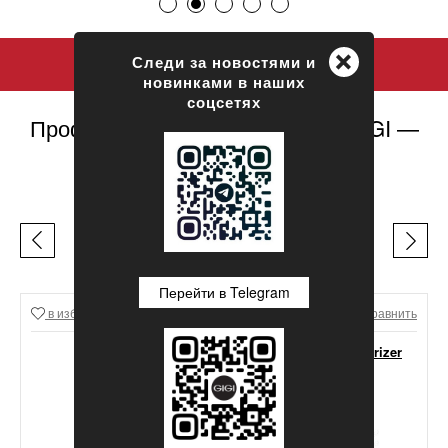
+
Следи за новостями и
новинками в наших
соцсетях
Профессиональная косметика GIGI —
официальный сайт
ЛЕГЕНДЫ GIGI
Перейти в Telegram
в избранное
Сравнить
в избранное
Сравнить
GIGI Lipacid Moisturizer
For Oily Skin