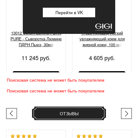
Перейти в VK
13012 Serum Lumine PDRN
47028 Липацид Легкий
PURE - Сыворотка Люмине
увлажняющий крем для
ПДРН Пьюэ, 30мл
жирной кожи, 100 мл
11 245 руб.
4 605 руб.
КУПИТЬ
КУПИТЬ
Поисковая система не может быть покупателем
Поисковая система не может быть покупателем
ОТЗЫВЫ