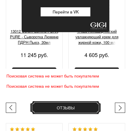
Перейти в VK
13012 Serum Lumine PDRN
47028 Липацид Легкий
PURE - Сыворотка Люмине
увлажняющий крем для
ПДРН Пьюэ, 30мл
жирной кожи, 100 мл
11 245 руб.
4 605 руб.
КУПИТЬ
КУПИТЬ
Поисковая система не может быть покупателем
Поисковая система не может быть покупателем
ОТЗЫВЫ