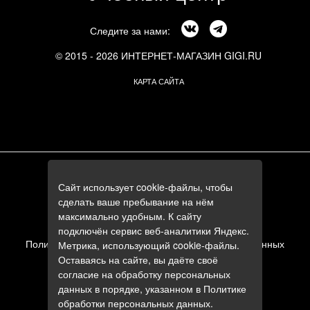
Следите за нами:
© 2015 - 2026 ИНТЕРНЕТ-МАГАЗИН GIGI.RU
КАРТА САЙТА
г. Москва, Смоленский бульвар, 24к3
Сайт использует cookie-файлы, чтобы
+7 (495) 644-84-05
сделать ваше пребывание на нём
+7 (985) 644-84-05
максимально удобным. К сайту
e-mail:
zakaz@gigi.ru
подключён сервис веб-аналитики Яндекс.
Политика в отношении обработки персональных данных
Метрика, использующий cookie-файлы.
Оставаясь на сайте, вы даёте своё
Пользовательское соглашение
согласие на обработку персональных
данных в порядке, указанном в
Политике
обработки персональных данных
.