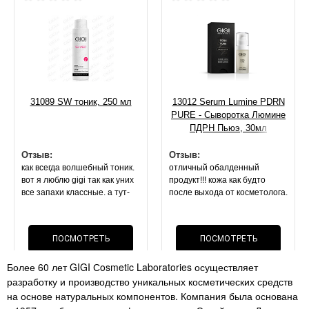
31089 SW тоник, 250 мл
13012 Serum Lumine PDRN
PURE - Сыворотка Люмине
ПДРН Пьюэ, 30мл
Отзыв:
Отзыв:
как всегда волшебный тоник.
отличный обалденный
вот я люблю gigi так как уних
продукт!!! кожа как будто
все запахи классные. а тут-
после выхода от косметолога.
запах спирта или просто без
она блестит, свежая,
запаха. покупала 2 раза
напитанная. маска оч
лосьон(( но это не важно,
приятной текстуры.
ПОСМОТРЕТЬ
ПОСМОТРЕТЬ
эффект- все что описано по
результат на 2 й день . стоит
лосьону- все так. поры сужает
своих денег, как и вся
Более 60 лет GIGI Сosmetic Laboratories осуществляет
нереально!!! мои черные
ОТЗЫВ
косметика данного бренда
ОТЗЫВ
разработку и производство уникальных косметических средств
точки. расширенные поры-
перестали быть так видимы!!!
на основе натуральных компонентов. Компания была основана
супер средство как и всегда .