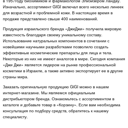
в 1957году биохимиком и фармакологом Элиэйзером Ландау.
не перестану это писать в
Изначально, ассортимент GIGI включал всего несколько линеек
каждом продукте.!
для возрастной и проблемной кожи. В настоящее время в
продаже представлено свыше 400 наименований.
Продукция израильского бренда «ДжиДжи» получила мировую
известность благодаря своему уникальному составу.
Использование натуральных компонентов в сочетании с
новейшими научными разработками позволило создать
эффективные косметические препараты для лица и тела.
Некоторые из них не имеют аналогов в мире. Сегодня компания
«Джи Джи» является лидером на рынке профессиональной
косметики в Израиле, а также активно экспортирует ее в другие
страны мира.
Заказать оригинальную продукцию GiGI можно в нашем
интернет-магазине. Мы являемся официальным
дистрибьютором бренда. Ознакомьтесь с ассортиментом в
каталоге и добавьте товар в «Корзину». Если вам необходима
консультация по подбору средств, обратитесь к нашему
специалисту.