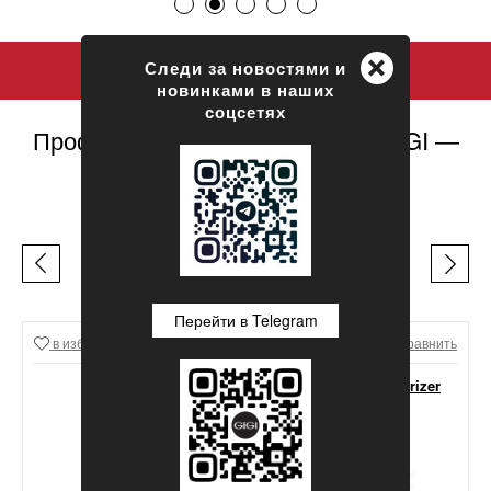
+
Следи за новостями и
новинками в наших
соцсетях
Профессиональная косметика GIGI —
официальный сайт
ЛЕГЕНДЫ GIGI
Перейти в Telegram
в избранное
Сравнить
в избранное
Сравнить
GIGI Lipacid Moisturizer
For Oily Skin