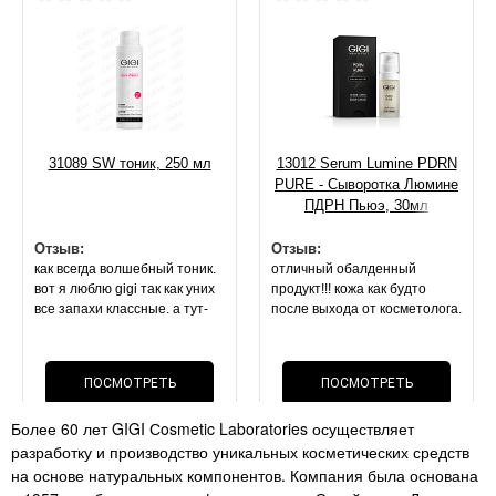
31089 SW тоник, 250 мл
13012 Serum Lumine PDRN
PURE - Сыворотка Люмине
ПДРН Пьюэ, 30мл
Отзыв:
Отзыв:
как всегда волшебный тоник.
отличный обалденный
вот я люблю gigi так как уних
продукт!!! кожа как будто
все запахи классные. а тут-
после выхода от косметолога.
запах спирта или просто без
она блестит, свежая,
запаха. покупала 2 раза
напитанная. маска оч
лосьон(( но это не важно,
приятной текстуры.
ПОСМОТРЕТЬ
ПОСМОТРЕТЬ
эффект- все что описано по
результат на 2 й день . стоит
лосьону- все так. поры сужает
своих денег, как и вся
Более 60 лет GIGI Сosmetic Laboratories осуществляет
нереально!!! мои черные
ОТЗЫВ
косметика данного бренда
ОТЗЫВ
разработку и производство уникальных косметических средств
точки. расширенные поры-
перестали быть так видимы!!!
на основе натуральных компонентов. Компания была основана
супер средство как и всегда .