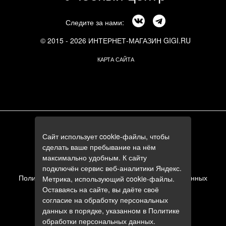
Следите за нами:
© 2015 - 2026 ИНТЕРНЕТ-МАГАЗИН GIGI.RU
КАРТА САЙТА
г. Москва, Смоленский бульвар, 24к3
Сайт использует cookie-файлы, чтобы
+7 (495) 644-84-05
сделать ваше пребывание на нём
+7 (985) 644-84-05
максимально удобным. К сайту
e-mail:
zakaz@gigi.ru
подключён сервис веб-аналитики Яндекс.
Политика в отношении обработки персональных данных
Метрика, использующий cookie-файлы.
Оставаясь на сайте, вы даёте своё
Пользовательское соглашение
согласие на обработку персональных
данных в порядке, указанном в
Политике
обработки персональных данных
.