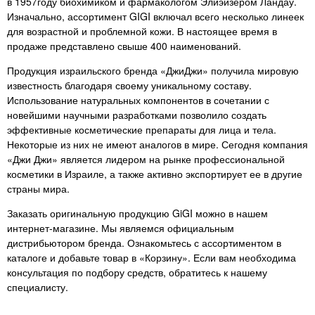
в 1957году биохимиком и фармакологом Элиэйзером Ландау.
не перестану это писать в
Изначально, ассортимент GIGI включал всего несколько линеек
каждом продукте.!
для возрастной и проблемной кожи. В настоящее время в
продаже представлено свыше 400 наименований.
Продукция израильского бренда «ДжиДжи» получила мировую
известность благодаря своему уникальному составу.
Использование натуральных компонентов в сочетании с
новейшими научными разработками позволило создать
эффективные косметические препараты для лица и тела.
Некоторые из них не имеют аналогов в мире. Сегодня компания
«Джи Джи» является лидером на рынке профессиональной
косметики в Израиле, а также активно экспортирует ее в другие
страны мира.
Заказать оригинальную продукцию GiGI можно в нашем
интернет-магазине. Мы являемся официальным
дистрибьютором бренда. Ознакомьтесь с ассортиментом в
каталоге и добавьте товар в «Корзину». Если вам необходима
консультация по подбору средств, обратитесь к нашему
специалисту.