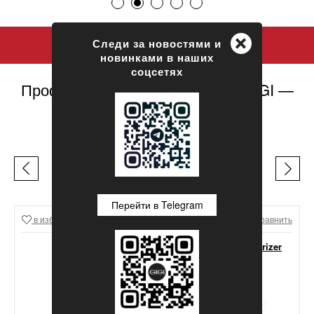
+
Следи за новостями и
новинками в наших
соцсетях
Профессиональная косметика GIGI —
официальный сайт
ЛЕГЕНДЫ GIGI
Перейти в Telegram
в избранное
Сравнить
в избранное
Сравнить
GIGI Lipacid Moisturizer
For Oily Skin