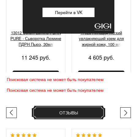
Перейти в VK
13012 Serum Lumine PDRN
47028 Липацид Легкий
PURE - Сыворотка Люмине
увлажняющий крем для
ПДРН Пьюэ, 30мл
жирной кожи, 100 мл
11 245 руб.
4 605 руб.
КУПИТЬ
КУПИТЬ
Поисковая система не может быть покупателем
Поисковая система не может быть покупателем
ОТЗЫВЫ