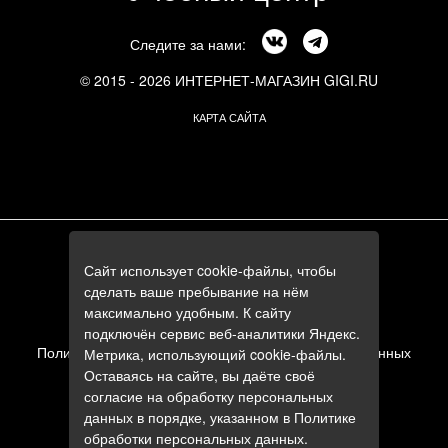
Следите за нами:
© 2015 - 2026 ИНТЕРНЕТ-МАГАЗИН GIGI.RU
КАРТА САЙТА
г. Москва, Смоленский бульвар, 24к3
Сайт использует cookie-файлы, чтобы
+7 (495) 644-84-05
сделать ваше пребывание на нём
+7 (985) 644-84-05
максимально удобным. К сайту
e-mail:
zakaz@gigi.ru
подключён сервис веб-аналитики Яндекс.
Политика в отношении обработки персональных данных
Метрика, использующий cookie-файлы.
Оставаясь на сайте, вы даёте своё
Пользовательское соглашение
согласие на обработку персональных
данных в порядке, указанном в
Политике
обработки персональных данных
.