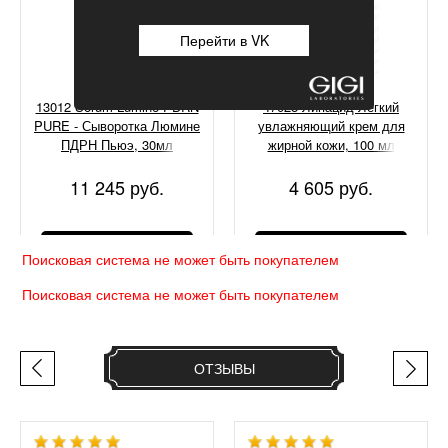
Перейти в VK
13012 Serum Lumine PDRN
47028 Липацид Легкий
PURE - Сыворотка Люмине
увлажняющий крем для
ПДРН Пьюэ, 30мл
жирной кожи, 100 мл
11 245 руб.
4 605 руб.
КУПИТЬ
КУПИТЬ
Поисковая система не может быть покупателем
Поисковая система не может быть покупателем
ОТЗЫВЫ