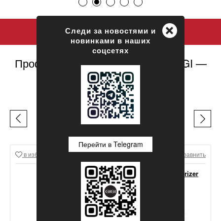
+
Следи за новостями и
новинками в наших
соцсетях
Профессиональная косметика GIGI —
официальный сайт
ЛЕГЕНДЫ GIGI
Перейти в Telegram
в избранное
Сравнить
в избранное
Сравнить
GIGI Lipacid Moisturizer
For Oily Skin