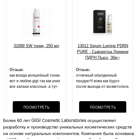
31089 SW тоник, 250 мл
13012 Serum Lumine PDRN
PURE - Сыворотка Люмине
ПДРН Пьюэ, 30мл
Отзыв:
Отзыв:
как всегда волшебный тоник.
отличный обалденный
вот я люблю gigi так как уних
продукт!!! кожа как будто
все запахи классные. а тут-
после выхода от косметолога.
запах спирта или просто без
она блестит, свежая,
запаха. покупала 2 раза
напитанная. маска оч
лосьон(( но это не важно,
приятной текстуры.
ПОСМОТРЕТЬ
ПОСМОТРЕТЬ
эффект- все что описано по
результат на 2 й день . стоит
лосьону- все так. поры сужает
своих денег, как и вся
Более 60 лет GIGI Сosmetic Laboratories осуществляет
нереально!!! мои черные
ОТЗЫВ
косметика данного бренда
ОТЗЫВ
разработку и производство уникальных косметических средств
точки. расширенные поры-
перестали быть так видимы!!!
на основе натуральных компонентов. Компания была основана
супер средство как и всегда .