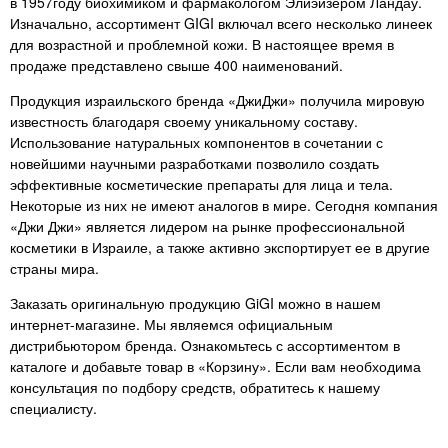
в 1957году биохимиком и фармакологом Элиэйзером Ландау.
не перестану это писать в
Изначально, ассортимент GIGI включал всего несколько линеек
каждом продукте.!
для возрастной и проблемной кожи. В настоящее время в
продаже представлено свыше 400 наименований.
Продукция израильского бренда «ДжиДжи» получила мировую
известность благодаря своему уникальному составу.
Использование натуральных компонентов в сочетании с
новейшими научными разработками позволило создать
эффективные косметические препараты для лица и тела.
Некоторые из них не имеют аналогов в мире. Сегодня компания
«Джи Джи» является лидером на рынке профессиональной
косметики в Израиле, а также активно экспортирует ее в другие
страны мира.
Заказать оригинальную продукцию GiGI можно в нашем
интернет-магазине. Мы являемся официальным
дистрибьютором бренда. Ознакомьтесь с ассортиментом в
каталоге и добавьте товар в «Корзину». Если вам необходима
консультация по подбору средств, обратитесь к нашему
специалисту.