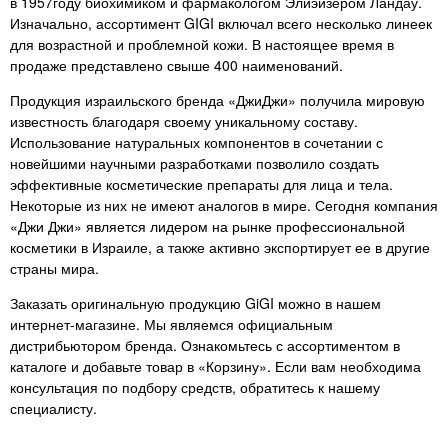
в 1957году биохимиком и фармакологом Элиэйзером Ландау.
не перестану это писать в
Изначально, ассортимент GIGI включал всего несколько линеек
каждом продукте.!
для возрастной и проблемной кожи. В настоящее время в
продаже представлено свыше 400 наименований.
Продукция израильского бренда «ДжиДжи» получила мировую
известность благодаря своему уникальному составу.
Использование натуральных компонентов в сочетании с
новейшими научными разработками позволило создать
эффективные косметические препараты для лица и тела.
Некоторые из них не имеют аналогов в мире. Сегодня компания
«Джи Джи» является лидером на рынке профессиональной
косметики в Израиле, а также активно экспортирует ее в другие
страны мира.
Заказать оригинальную продукцию GiGI можно в нашем
интернет-магазине. Мы являемся официальным
дистрибьютором бренда. Ознакомьтесь с ассортиментом в
каталоге и добавьте товар в «Корзину». Если вам необходима
консультация по подбору средств, обратитесь к нашему
специалисту.