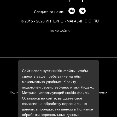
Следите за нами:
© 2015 - 2026 ИНТЕРНЕТ-МАГАЗИН GIGI.RU
КАРТА САЙТА
г. Москва, Смоленский бульвар, 24к3
Сайт использует cookie-файлы, чтобы
+7 (495) 644-84-05
сделать ваше пребывание на нём
+7 (985) 644-84-05
максимально удобным. К сайту
e-mail:
zakaz@gigi.ru
подключён сервис веб-аналитики Яндекс.
Политика в отношении обработки персональных данных
Метрика, использующий cookie-файлы.
Оставаясь на сайте, вы даёте своё
Пользовательское соглашение
согласие на обработку персональных
данных в порядке, указанном в
Политике
обработки персональных данных
.