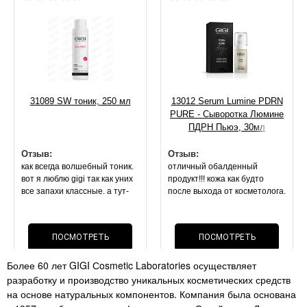
31089 SW тоник, 250 мл
13012 Serum Lumine PDRN
PURE - Сыворотка Люмине
ПДРН Пьюэ, 30мл
Отзыв:
Отзыв:
как всегда волшебный тоник.
отличный обалденный
вот я люблю gigi так как уних
продукт!!! кожа как будто
все запахи классные. а тут-
после выхода от косметолога.
запах спирта или просто без
она блестит, свежая,
запаха. покупала 2 раза
напитанная. маска оч
лосьон(( но это не важно,
приятной текстуры.
ПОСМОТРЕТЬ
ПОСМОТРЕТЬ
эффект- все что описано по
результат на 2 й день . стоит
лосьону- все так. поры сужает
своих денег, как и вся
Более 60 лет GIGI Сosmetic Laboratories осуществляет
нереально!!! мои черные
ОТЗЫВ
косметика данного бренда
ОТЗЫВ
разработку и производство уникальных косметических средств
точки. расширенные поры-
перестали быть так видимы!!!
на основе натуральных компонентов. Компания была основана
супер средство как и всегда .