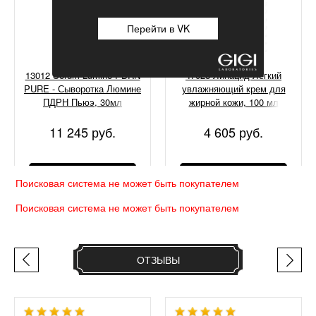
Перейти в VK
13012 Serum Lumine PDRN
47028 Липацид Легкий
PURE - Сыворотка Люмине
увлажняющий крем для
ПДРН Пьюэ, 30мл
жирной кожи, 100 мл
11 245 руб.
4 605 руб.
КУПИТЬ
КУПИТЬ
Поисковая система не может быть покупателем
Поисковая система не может быть покупателем
ОТЗЫВЫ