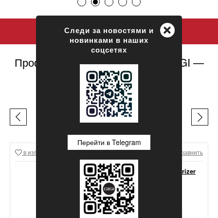
+
Следи за новостями и
новинками в наших
соцсетях
Профессиональная косметика GIGI —
официальный сайт
ЛЕГЕНДЫ GIGI
Перейти в Telegram
в избранное
Сравнить
в избранное
Сравнить
GIGI Lipacid Moisturizer
For Oily Skin