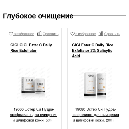
Глубокое очищение
в избранное
Сравнить
в избранное
Сравнить
GIGI GIGI Ester C Daily
GIGI Ester C Daily Rice
Rice Exfoliator
Exfoliator 2% Salicylic
Acid
19060 Эстер Си Пудра-
19080 Эстер Си Пудра-
эксфолиант для очищения
эксфолиант для очищения
и шлифовки кожи, 50мл
и шлифовки кожи, 200 мл