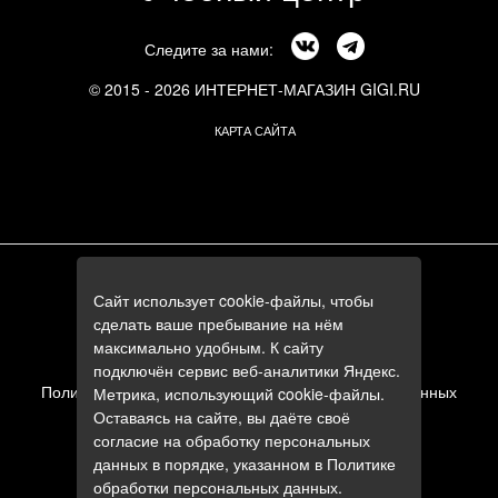
Следите за нами:
© 2015 - 2026 ИНТЕРНЕТ-МАГАЗИН GIGI.RU
КАРТА САЙТА
г. Москва, Смоленский бульвар, 24к3
Сайт использует cookie-файлы, чтобы
+7 (495) 644-84-05
сделать ваше пребывание на нём
+7 (985) 644-84-05
максимально удобным. К сайту
e-mail:
zakaz@gigi.ru
подключён сервис веб-аналитики Яндекс.
Политика в отношении обработки персональных данных
Метрика, использующий cookie-файлы.
Оставаясь на сайте, вы даёте своё
Пользовательское соглашение
согласие на обработку персональных
данных в порядке, указанном в
Политике
обработки персональных данных
.