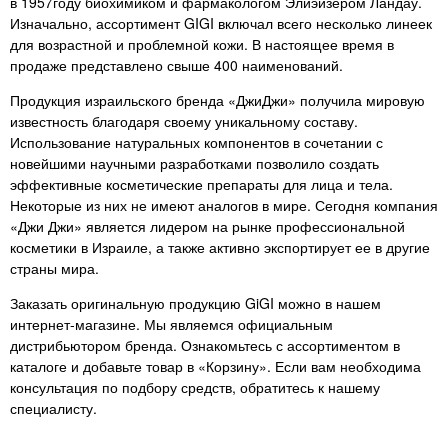
в 1957году биохимиком и фармакологом Элиэйзером Ландау.
не перестану это писать в
Изначально, ассортимент GIGI включал всего несколько линеек
каждом продукте.!
для возрастной и проблемной кожи. В настоящее время в
продаже представлено свыше 400 наименований.
Продукция израильского бренда «ДжиДжи» получила мировую
известность благодаря своему уникальному составу.
Использование натуральных компонентов в сочетании с
новейшими научными разработками позволило создать
эффективные косметические препараты для лица и тела.
Некоторые из них не имеют аналогов в мире. Сегодня компания
«Джи Джи» является лидером на рынке профессиональной
косметики в Израиле, а также активно экспортирует ее в другие
страны мира.
Заказать оригинальную продукцию GiGI можно в нашем
интернет-магазине. Мы являемся официальным
дистрибьютором бренда. Ознакомьтесь с ассортиментом в
каталоге и добавьте товар в «Корзину». Если вам необходима
консультация по подбору средств, обратитесь к нашему
специалисту.