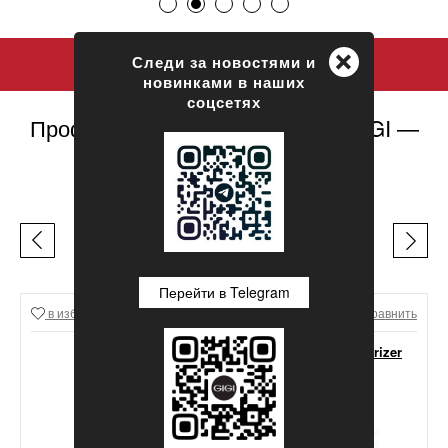
+
Следи за новостями и
новинками в наших
соцсетях
Профессиональная косметика GIGI —
официальный сайт
ЛЕГЕНДЫ GIGI
Перейти в Telegram
в избранное
Сравнить
в избранное
Сравнить
GIGI Lipacid Moisturizer
For Oily Skin