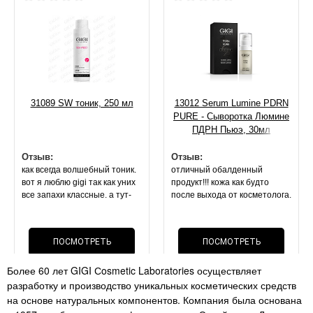
31089 SW тоник, 250 мл
13012 Serum Lumine PDRN
PURE - Сыворотка Люмине
ПДРН Пьюэ, 30мл
Отзыв:
Отзыв:
как всегда волшебный тоник.
отличный обалденный
вот я люблю gigi так как уних
продукт!!! кожа как будто
все запахи классные. а тут-
после выхода от косметолога.
запах спирта или просто без
она блестит, свежая,
запаха. покупала 2 раза
напитанная. маска оч
лосьон(( но это не важно,
приятной текстуры.
ПОСМОТРЕТЬ
ПОСМОТРЕТЬ
эффект- все что описано по
результат на 2 й день . стоит
лосьону- все так. поры сужает
своих денег, как и вся
Более 60 лет GIGI Сosmetic Laboratories осуществляет
нереально!!! мои черные
ОТЗЫВ
косметика данного бренда
ОТЗЫВ
разработку и производство уникальных косметических средств
точки. расширенные поры-
перестали быть так видимы!!!
на основе натуральных компонентов. Компания была основана
супер средство как и всегда .