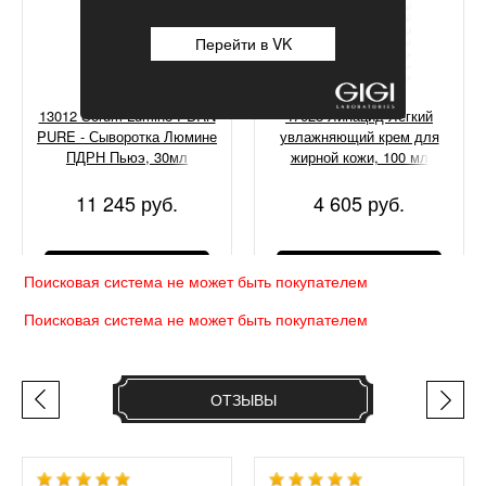
Перейти в VK
13012 Serum Lumine PDRN
47028 Липацид Легкий
PURE - Сыворотка Люмине
увлажняющий крем для
ПДРН Пьюэ, 30мл
жирной кожи, 100 мл
11 245 руб.
4 605 руб.
КУПИТЬ
КУПИТЬ
Поисковая система не может быть покупателем
Поисковая система не может быть покупателем
ОТЗЫВЫ