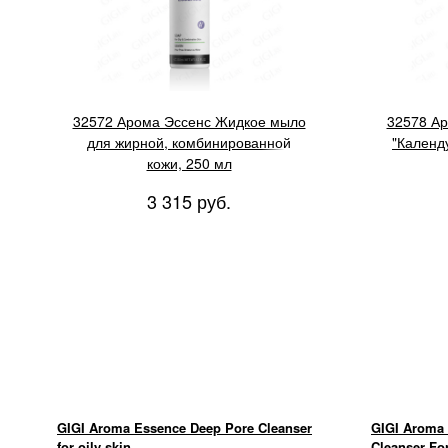
32572 Арома Эссенс Жидкое мыло
32578 А
для жирной, комбинированной
"Календу
кожи, 250 мл
3 315 руб.
GIGI Aroma Essence Deep Pore Cleanser
GIGI Aroma
for oily skin
Cleanser For