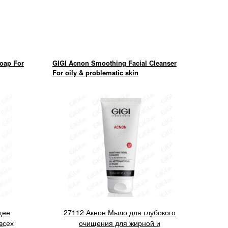
Soap For
GIGI Acnon Smoothing Facial Cleanser
For oily & problematic skin
щее
27112 Акнон Мыло для глубокого
всех
очищения для жирной и