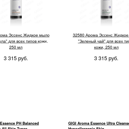
рома Эссенс Жидкое мыло
32580 Арома Эссенс Жидкое
ла" для всех типов кожи,
"Зеленый чай" для всех ти
250 мл
кожи, 250 мл
3 315 руб.
3 315 руб.
 Essence PH Balanced
GIGI Aroma Essence Ultra Cleans
 All Skin Types
Hypoallergenic Skin