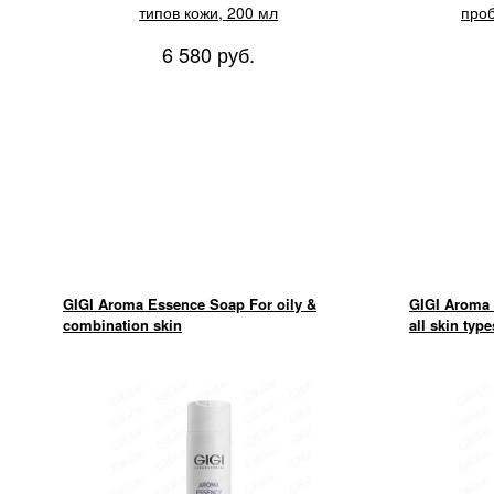
типов кожи, 200 мл
проб
6 580 руб.
GIGI Aroma Essence Soap For oily &
GIGI Aroma 
combination skin
all skin type