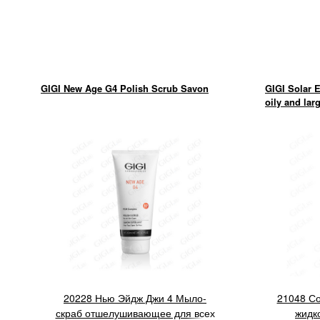
GIGI New Age G4 Polish Scrub Savon
GIGI Solar 
oily and lar
20228 Нью Эйдж Джи 4 Мыло-
21048 С
скраб отшелушивающее для всех
жидк