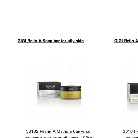
GIGI Retin A Soap bar for oily skin
GIGI Retin 
33102 Ретин А Мыло в банке со
33104 
спонжем для жирной кожи, 100гр
спонж