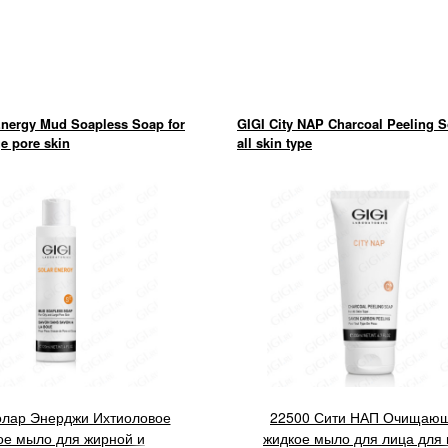
Energy Mud Soapless Soap for
GIGI City NAP Charcoal Peeling 
ge pore skin
all skin type
олар Энерджи Ихтиоловое
22500 Сити НАП Очищаю
ое мыло для жирной и
жидкое мыло для лица для 