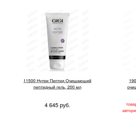
11500 Нутри Пептид Очищающий
190
пептидный гель, 200 мл
очи
4 645 руб.
това
автори