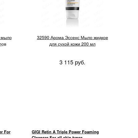
 мыло
32590 Арома Эссенс Мыло жидкое
пов
для сухой кожи 200 мл
3 115 руб.
er For
GIGI Retin A Triple Power Foaming
Cleanser For all skin types