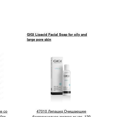
GIGI Lipacid Facial Soap for oily and
large pore skin
е со
47010 Липацид Очищающее
0гр
бактерицидное жидкое мыло, 120