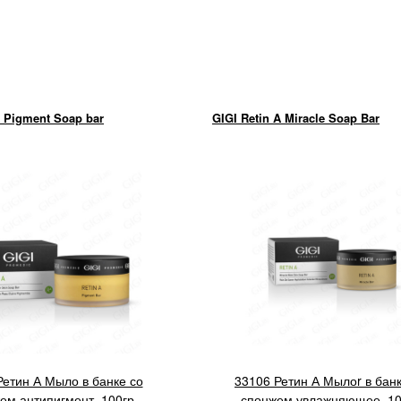
A Pigment Soap bar
GIGI Retin A Miracle Soap Bar
Ретин А Мыло в банке со
33106 Ретин А Мылоr в банк
ем антипигмент, 100гр
спонжем увлажняющее, 10