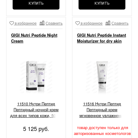
КУПИТЬ
КУПИТЬ
в избранное
Сравнить
в избранное
Сравнить
GIGI Nutri Peptide Night
GIGI Nutri Peptide Instant
Cream
Moisturizer for dry skin
11510 Нутри Пептид
11516 Нутри Пептид
Пептидный ночной крем
Пептидный крем
для всех типов кожи, 50 мл
мгновенное увлажнение
для сухой кожи, 200 мл
5 125 руб.
товар доступен только для
авторизованных косметологов