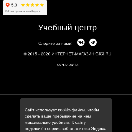
Учебный центр
Следите за нами:
© 2015 - 2026 ИНТЕРНЕТ-МАГАЗИН GIGI.RU
КАРТА САЙТА
г. Москва, Смоленский бульвар, 24к3
Сайт использует cookie-файлы, чтобы
+7 (495) 644-84-05
сделать ваше пребывание на нём
+7 (985) 644-84-05
максимально удобным. К сайту
e-mail:
zakaz@gigi.ru
подключён сервис веб-аналитики Яндекс.