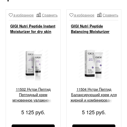
в избранное
Сравнить
в избранное
Сравнить
GIGI Nutri Peptide Instant
GIGI Nutri Peptide
Moisturizer for dry skin
Balancing Moisturizer
11502 Нутри Пептид
11504 Нутри Пептид
Пептидный крем
Балансирующий крем для
мгновенное увлажнение
жирной и комбинированной
для сухой кожи, 50 мл
кожи кожи, 50 мл
5 125 руб.
5 125 руб.