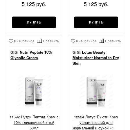
5 125 руб.
5 125 руб.
КУПИТЬ
КУПИТЬ
в избранное
Сравнить
в избранное
Сравнить
GIGI Nutri Peptide 10%
GIGI Lotus Beauty
Glycolic Cream
Moisturizer Normal to Dry
Skin
11592 Нутри Пептид Крем с
12524 Лотус Бьюти Крем
10% гликолиевой к-той
увлажняющий для
50мл
нормальной и сухой кожи,