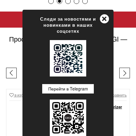
+
Следи за новостями и
новинками в наших
соцсетях
Профессиональная косметика GIGI —
официальный сайт
ЛЕГЕНДЫ GIGI
Перейти в Telegram
в избранное
Сравнить
в избранное
Сравнить
GIGI Lipacid Moisturizer
For Oily Skin