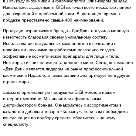
в 1957году биохимиком и фармакологом Элиэйзером Ландау.
не перестану это писать в
Изначально, ассортимент GIGI включал всего несколько линеек
каждом продукте.!
для возрастной и проблемной кожи. В настоящее время в
продаже представлено свыше 400 наименований.
Продукция израильского бренда «ДжиДжи» получила мировую
известность благодаря своему уникальному составу.
Использование натуральных компонентов в сочетании с
новейшими научными разработками позволило создать
эффективные косметические препараты для лица и тела.
Некоторые из них не имеют аналогов в мире. Сегодня компания
«Джи Джи» является лидером на рынке профессиональной
косметики в Израиле, а также активно экспортирует ее в другие
страны мира.
Заказать оригинальную продукцию GiGI можно в нашем
интернет-магазине. Мы являемся официальным
дистрибьютором бренда. Ознакомьтесь с ассортиментом в
каталоге и добавьте товар в «Корзину». Если вам необходима
консультация по подбору средств, обратитесь к нашему
специалисту.