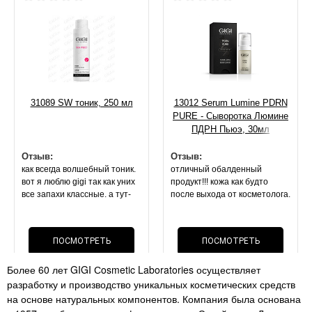
31089 SW тоник, 250 мл
13012 Serum Lumine PDRN
PURE - Сыворотка Люмине
ПДРН Пьюэ, 30мл
Отзыв:
Отзыв:
как всегда волшебный тоник.
отличный обалденный
вот я люблю gigi так как уних
продукт!!! кожа как будто
все запахи классные. а тут-
после выхода от косметолога.
запах спирта или просто без
она блестит, свежая,
запаха. покупала 2 раза
напитанная. маска оч
лосьон(( но это не важно,
приятной текстуры.
ПОСМОТРЕТЬ
ПОСМОТРЕТЬ
эффект- все что описано по
результат на 2 й день . стоит
лосьону- все так. поры сужает
своих денег, как и вся
Более 60 лет GIGI Сosmetic Laboratories осуществляет
нереально!!! мои черные
ОТЗЫВ
косметика данного бренда
ОТЗЫВ
разработку и производство уникальных косметических средств
точки. расширенные поры-
перестали быть так видимы!!!
на основе натуральных компонентов. Компания была основана
супер средство как и всегда .