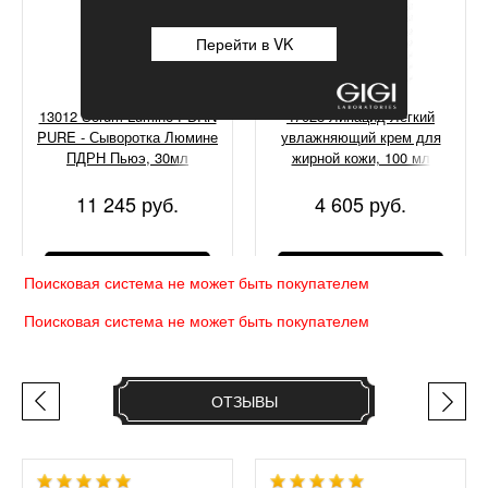
Перейти в VK
13012 Serum Lumine PDRN
47028 Липацид Легкий
PURE - Сыворотка Люмине
увлажняющий крем для
ПДРН Пьюэ, 30мл
жирной кожи, 100 мл
11 245 руб.
4 605 руб.
КУПИТЬ
КУПИТЬ
Поисковая система не может быть покупателем
Поисковая система не может быть покупателем
ОТЗЫВЫ