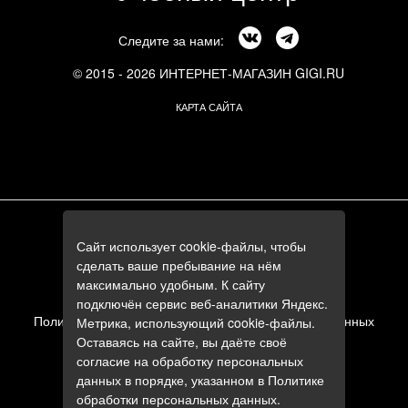
Следите за нами:
© 2015 - 2026 ИНТЕРНЕТ-МАГАЗИН GIGI.RU
КАРТА САЙТА
г. Москва, Смоленский бульвар, 24к3
Сайт использует cookie-файлы, чтобы
+7 (495) 644-84-05
сделать ваше пребывание на нём
+7 (985) 644-84-05
максимально удобным. К сайту
e-mail:
zakaz@gigi.ru
подключён сервис веб-аналитики Яндекс.
Политика в отношении обработки персональных данных
Метрика, использующий cookie-файлы.
Оставаясь на сайте, вы даёте своё
Пользовательское соглашение
согласие на обработку персональных
данных в порядке, указанном в
Политике
обработки персональных данных
.