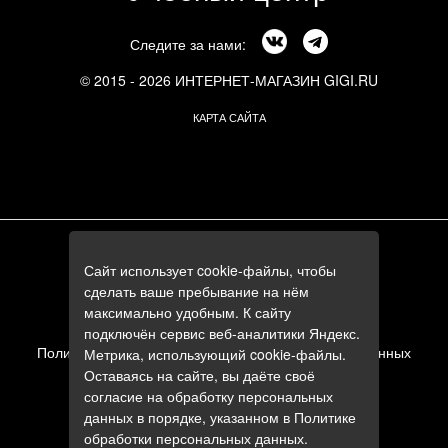
Следите за нами:
© 2015 - 2026 ИНТЕРНЕТ-МАГАЗИН GIGI.RU
КАРТА САЙТА
г. Москва, Смоленский бульвар, 24к3
Сайт использует cookie-файлы, чтобы
+7 (495) 644-84-05
сделать ваше пребывание на нём
+7 (985) 644-84-05
максимально удобным. К сайту
e-mail:
zakaz@gigi.ru
подключён сервис веб-аналитики Яндекс.
Политика в отношении обработки персональных данных
Метрика, использующий cookie-файлы.
Оставаясь на сайте, вы даёте своё
Пользовательское соглашение
согласие на обработку персональных
данных в порядке, указанном в
Политике
обработки персональных данных
.