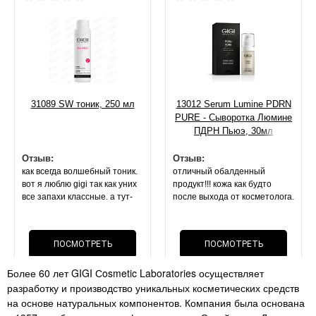
31089 SW тоник, 250 мл
13012 Serum Lumine PDRN
PURE - Сыворотка Люмине
ПДРН Пьюэ, 30мл
Отзыв:
Отзыв:
как всегда волшебный тоник.
отличный обалденный
вот я люблю gigi так как уних
продукт!!! кожа как будто
все запахи классные. а тут-
после выхода от косметолога.
запах спирта или просто без
она блестит, свежая,
запаха. покупала 2 раза
напитанная. маска оч
лосьон(( но это не важно,
приятной текстуры.
ПОСМОТРЕТЬ
ПОСМОТРЕТЬ
эффект- все что описано по
результат на 2 й день . стоит
лосьону- все так. поры сужает
своих денег, как и вся
Более 60 лет GIGI Сosmetic Laboratories осуществляет
нереально!!! мои черные
ОТЗЫВ
косметика данного бренда
ОТЗЫВ
разработку и производство уникальных косметических средств
точки. расширенные поры-
перестали быть так видимы!!!
на основе натуральных компонентов. Компания была основана
супер средство как и всегда .