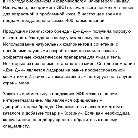
в 1957году биохимиком и фармакологом Элиэйзером Ландау.
не перестану это писать в
Изначально, ассортимент GIGI включал всего несколько линеек
каждом продукте.!
для возрастной и проблемной кожи. В настоящее время в
продаже представлено свыше 400 наименований.
Продукция израильского бренда «ДжиДжи» получила мировую
известность благодаря своему уникальному составу.
Использование натуральных компонентов в сочетании с
новейшими научными разработками позволило создать
эффективные косметические препараты для лица и тела.
Некоторые из них не имеют аналогов в мире. Сегодня компания
«Джи Джи» является лидером на рынке профессиональной
косметики в Израиле, а также активно экспортирует ее в другие
страны мира.
Заказать оригинальную продукцию GiGI можно в нашем
интернет-магазине. Мы являемся официальным
дистрибьютором бренда. Ознакомьтесь с ассортиментом в
каталоге и добавьте товар в «Корзину». Если вам необходима
консультация по подбору средств, обратитесь к нашему
специалисту.