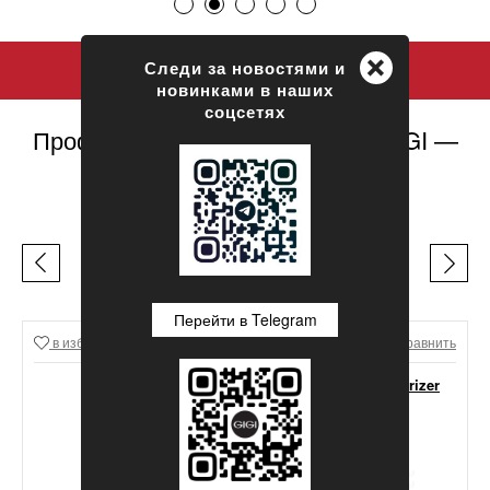
+
Следи за новостями и
новинками в наших
соцсетях
Профессиональная косметика GIGI —
официальный сайт
ЛЕГЕНДЫ GIGI
Перейти в Telegram
в избранное
Сравнить
в избранное
Сравнить
GIGI Lipacid Moisturizer
For Oily Skin