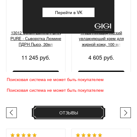
Перейти в VK
13012 Serum Lumine PDRN
47028 Липацид Легкий
PURE - Сыворотка Люмине
увлажняющий крем для
ПДРН Пьюэ, 30мл
жирной кожи, 100 мл
11 245 руб.
4 605 руб.
КУПИТЬ
КУПИТЬ
Поисковая система не может быть покупателем
Поисковая система не может быть покупателем
ОТЗЫВЫ