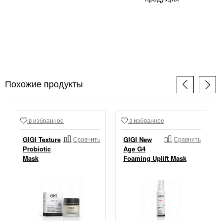
Похожие продукты
в избранное
в избранное
GIGI Texture
Сравнить
GIGI New
Сравнить
Probiotic
Age G4
Mask
Foaming Uplift Mask