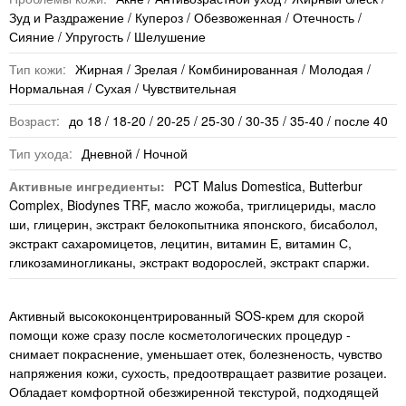
Зуд и Раздражение / Купероз / Обезвоженная / Отечность /
Сияние / Упругость / Шелушение
Тип кожи:
Жирная / Зрелая / Комбинированная / Молодая /
Нормальная / Сухая / Чувствительная
Возраст:
до 18 / 18-20 / 20-25 / 25-30 / 30-35 / 35-40 / после 40
Тип ухода:
Дневной / Ночной
Активные ингредиенты:
PCT Malus Domestica, Butterbur
Complex, Biodynes TRF, масло жожоба, триглицериды, масло
ши, глицерин, экстракт белокопытника японского, бисаболол,
экстракт сахаромицетов, лецитин, витамин Е, витамин С,
гликозаминогликаны, экстракт водорослей, экстракт спаржи.
Активный высококонцентрированный SOS-крем для скорой
помощи коже сразу после косметологических процедур -
снимает покраснение, уменьшает отек, болезненость, чувство
напряжения кожи, сухость, предоотвращает развитие розацеи.
Обладает комфортной обезжиренной текстурой, подходящей