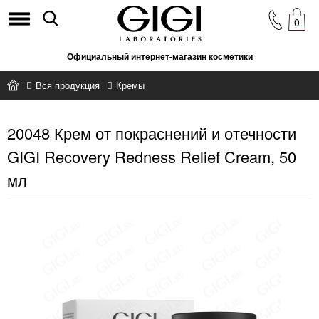
0
Официальный интернет-магазин косметики
Вся продукция
Кремы
20048 Крем от покраснений и отечности GIGI Recovery Redness
20048 Крем от покраснений и отечности
Relief Cream, 50 мл
GIGI Recovery Redness Relief Cream, 50
мл