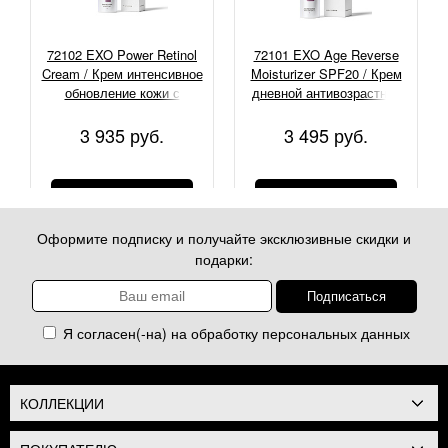
72102 EXO Power Retinol
72101 EXO Age Reverse
Cream / Крем интенсивное
Moisturizer SPF20 / Крем
обновление кожи с
дневной антивозрастной
ретинолом, 30 мл
пептидный с экзосомами,
50 мл
3 935 руб.
3 495 руб.
КУПИТЬ
КУПИТЬ
Оформите подписку и получайте эксклюзивные скидки и
подарки:
Я согласен(-на) на обработку
персональных данных
КОЛЛЕКЦИИ