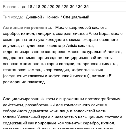
Возраст:
до 18 / 18-20 / 20-25 / 25-30 / 30-35
Тип ухода:
Дневной / Ночной / Специальный
Активные ингредиенты:
Масло каприловой кислоты,
серебро, ихтиол, глицерин, экстракт листьев Алоэ Вера, масло
семян репчатого лука холодного отжима, экстракт овощного
инулина, левулиновая кислота,p-Anisic кислота,
гидрогенизированное касторовое масло, натуральный анисат,
водорастворимое производное глицирризиновой кислоты —
основного компонента корня солодки, стеариновая кислота,
ксантановая камедь, хлоргексидин, кофеилглюкозид
(соединение глюкозы и кофеиновой кислоты), витамин Е,
росмаринил глюкозид.
Специализированный крем с выраженным противогрибковым
действием, разработанный для комплексного лечения
себорейного дерматита кожи лица и волосистой части
головы.Уникальный крем с невероятно насыщенным составом,
содержащий как природные компоненты: серебро, ихтиол,
экстракты растений, так и высокотехнологичные активные