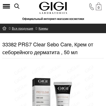
0
Официальный интернет-магазин косметики
Вся продукция
Кремы
33382 PRS7 Clear Sebo Care, Крем от себорейного дерматита , 50
33382 PRS7 Clear Sebo Care, Крем от
мл
себорейного дерматита , 50 мл