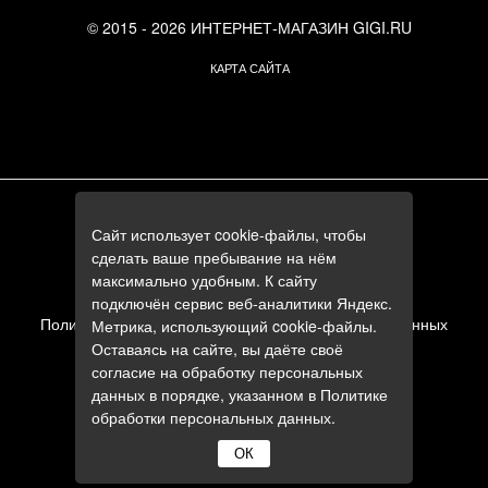
© 2015 - 2026 ИНТЕРНЕТ-МАГАЗИН GIGI.RU
КАРТА САЙТА
г. Москва, Смоленский бульвар, 24к3
Сайт использует cookie-файлы, чтобы
+7 (495) 644-84-05
сделать ваше пребывание на нём
+7 (985) 644-84-05
максимально удобным. К сайту
e-mail:
zakaz@gigi.ru
подключён сервис веб-аналитики Яндекс.
Политика в отношении обработки персональных данных
Метрика, использующий cookie-файлы.
Оставаясь на сайте, вы даёте своё
Пользовательское соглашение
согласие на обработку персональных
данных в порядке, указанном в
Политике
обработки персональных данных
.
ОК