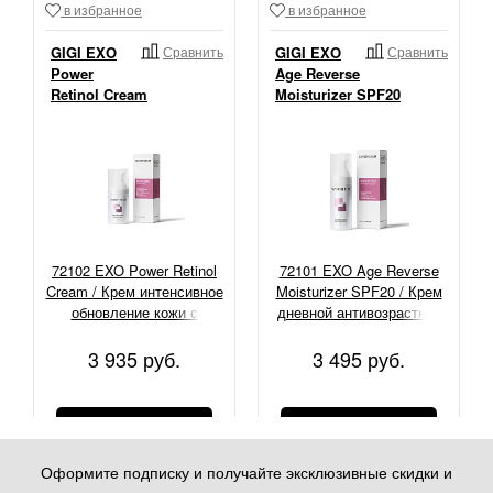
в избранное
в избранное
GIGI EXO
Сравнить
GIGI EXO
Сравнить
Power
Age Reverse
Retinol Cream
Moisturizer SPF20
72102 EXO Power Retinol
72101 EXO Age Reverse
Cream / Крем интенсивное
Moisturizer SPF20 / Крем
обновление кожи с
дневной антивозрастной
ретинолом, 30 мл
пептидный с экзосомами,
50 мл
3 935 руб.
3 495 руб.
КУПИТЬ
КУПИТЬ
Оформите подписку и получайте эксклюзивные скидки и