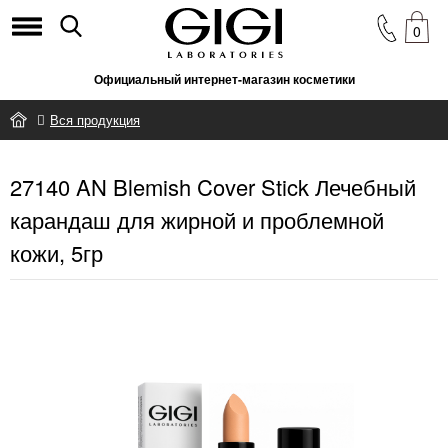
0
Официальный интернет-магазин косметики
Вся продукция
27140 AN Blemish Cover Stick Лечебный карандаш для жирной и
27140 AN Blemish Cover Stick Лечебный
проблемной кожи, 5гр
карандаш для жирной и проблемной
кожи, 5гр