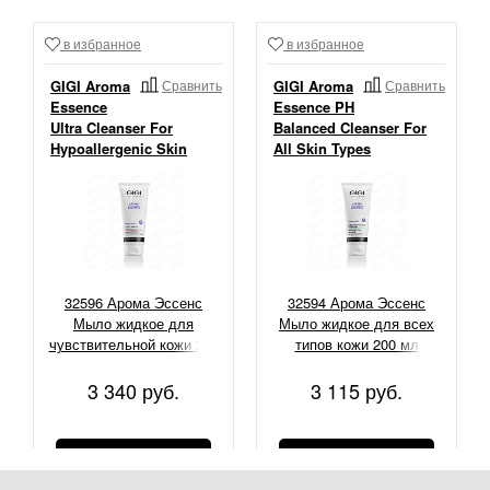
в избранное
в избранное
GIGI Aroma
Сравнить
GIGI Aroma
Сравнить
Essence
Essence PH
Ultra Cleanser For
Balanced Cleanser For
Hypoallergenic Skin
All Skin Types
32596 Арома Эссенс
32594 Арома Эссенс
Мыло жидкое для
Мыло жидкое для всех
чувствительной кожи 200
типов кожи 200 мл
мл
3 340 руб.
3 115 руб.
КУПИТЬ
КУПИТЬ