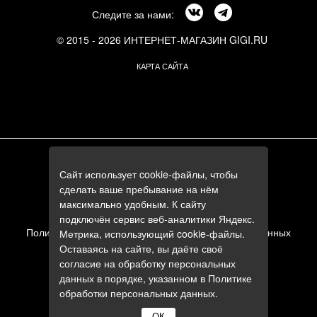
Следите за нами:
© 2015 - 2026 ИНТЕРНЕТ-МАГАЗИН GIGI.RU
КАРТА САЙТА
г. Москва, Смоленский бульвар, 24к3
Сайт использует cookie-файлы, чтобы
+7 (495) 644-84-05
сделать ваше пребывание на нём
+7 (985) 644-84-05
максимально удобным. К сайту
e-mail:
zakaz@gigi.ru
подключён сервис веб-аналитики Яндекс.
Политика в отношении обработки персональных данных
Метрика, использующий cookie-файлы.
Оставаясь на сайте, вы даёте своё
Пользовательское соглашение
согласие на обработку персональных
данных в порядке, указанном в
Политике
обработки персональных данных
.
ОК