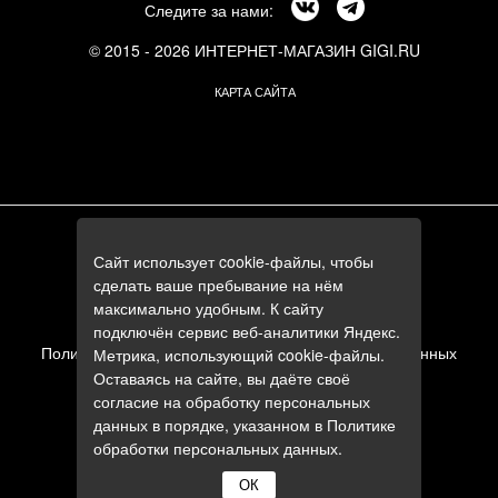
Следите за нами:
© 2015 - 2026 ИНТЕРНЕТ-МАГАЗИН GIGI.RU
КАРТА САЙТА
г. Москва, Смоленский бульвар, 24к3
Сайт использует cookie-файлы, чтобы
+7 (495) 644-84-05
сделать ваше пребывание на нём
+7 (985) 644-84-05
максимально удобным. К сайту
e-mail:
zakaz@gigi.ru
подключён сервис веб-аналитики Яндекс.
Политика в отношении обработки персональных данных
Метрика, использующий cookie-файлы.
Оставаясь на сайте, вы даёте своё
Пользовательское соглашение
согласие на обработку персональных
данных в порядке, указанном в
Политике
обработки персональных данных
.
ОК