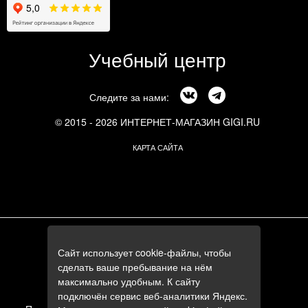
Учебный центр
Следите за нами:
© 2015 - 2026 ИНТЕРНЕТ-МАГАЗИН GIGI.RU
КАРТА САЙТА
г. Москва, Смоленский бульвар, 24к3
Сайт использует cookie-файлы, чтобы
+7 (495) 644-84-05
сделать ваше пребывание на нём
+7 (985) 644-84-05
максимально удобным. К сайту
e-mail:
zakaz@gigi.ru
подключён сервис веб-аналитики Яндекс.