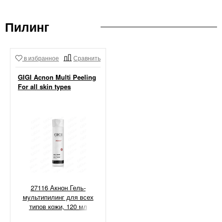
Пилинг
в избранное
Сравнить
GIGI Acnon Multi Peeling
For all skin types
27116 Акнон Гель-
мультипилинг для всех
типов кожи, 120 мл