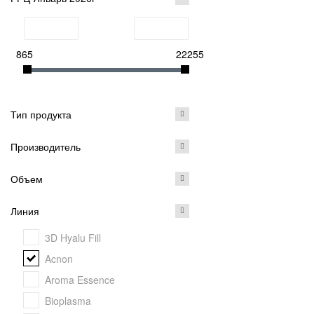
865
22255
Тип продукта
Производитель
Объем
Линия
3D Hyalu Fill
Acnon
Aroma Essence
Bioplasma