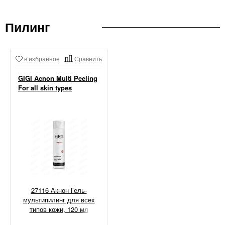
Пилинг
в избранное
Сравнить
GIGI Acnon Multi Peeling
For all skin types
27116 Акнон Гель-
мультипилинг для всех
типов кожи, 120 мл