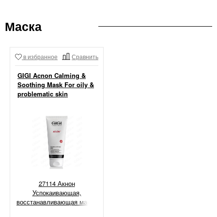
Маска
в избранное
Сравнить
GIGI Acnon Calming &
Soothing Mask For oily &
problematic skin
27114 Акнон
Успокаивающая,
восстанавливающая маска
для жирной и проблемной