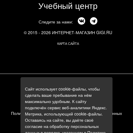
Учебный центр
Следите за нами:
© 2015 - 2026 ИНТЕРНЕТ-МАГАЗИН GIGI.RU
КАРТА САЙТА
г. Москва, Смоленский бульвар, 24к3
Сайт использует cookie-файлы, чтобы
+7 (495) 644-84-05
сделать ваше пребывание на нём
+7 (985) 644-84-05
максимально удобным. К сайту
e-mail:
zakaz@gigi.ru
подключён сервис веб-аналитики Яндекс.
Политика в отношении обработки персональных данных
Метрика, использующий cookie-файлы.
Оставаясь на сайте, вы даёте своё
Пользовательское соглашение
согласие на обработку персональных
данных в порядке, указанном в
Политике