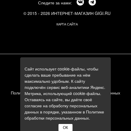
Следите за нами:
© 2015 - 2026 ИНТЕРНЕТ-МАГАЗИН GIGI.RU
КАРТА САЙТА
г. Москва, Смоленский бульвар, 24к3
Сайт использует cookie-файлы, чтобы
+7 (495) 644-84-05
сделать ваше пребывание на нём
+7 (985) 644-84-05
максимально удобным. К сайту
e-mail:
zakaz@gigi.ru
подключён сервис веб-аналитики Яндекс.
Политика в отношении обработки персональных данных
Метрика, использующий cookie-файлы.
Оставаясь на сайте, вы даёте своё
Пользовательское соглашение
согласие на обработку персональных
данных в порядке, указанном в
Политике
обработки персональных данных
.
ОК