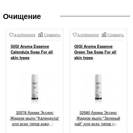
Очищение
в избранное
Сравнить
в избранное
Сравнить
GIGI Aroma Essence
GIGI Aroma Essence
Calendula Soap For all
Green Tea Soap For all
skin types
skin types
32578 Арома Эссенс
32580 Арома Эссенс
Жидкое мыло "Календула"
Жидкое мыло "Зеленый
для всех типов кожи, 250
чай" для всех типов кожи,
мл
250 мл