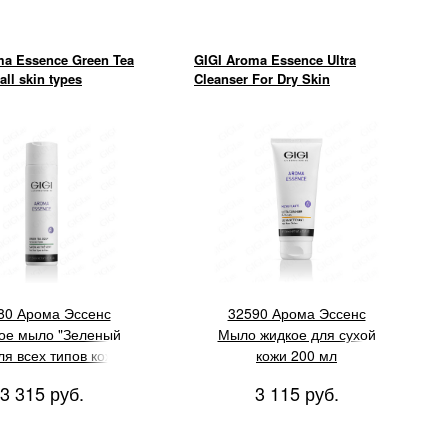
ma Essence Green Tea
GIGI Aroma Essence Ultra
all skin types
Cleanser For Dry Skin
80 Арома Эссенс
32590 Арома Эссенс
ое мыло "Зеленый
Мыло жидкое для сухой
ля всех типов кожи,
кожи 200 мл
250 мл
3 315 руб.
3 115 руб.