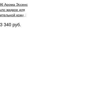
96 Арома Эссенс
ло жидкое для
вительной кожи 200
мл
3 340 руб.