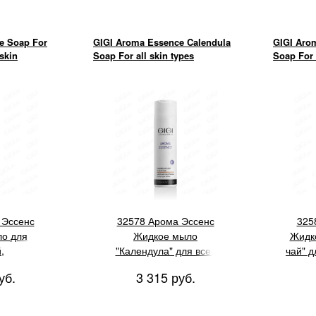
e Soap For
GIGI Aroma Essence Calendula
GIGI Aro
skin
Soap For all skin types
Soap For 
 Эссенс
32578 Арома Эссенс
325
о для
Жидкое мыло
Жидк
,
"Календула" для всех
чай" д
ой кожи,
типов кожи, 250 мл
уб.
3 315 руб.
л