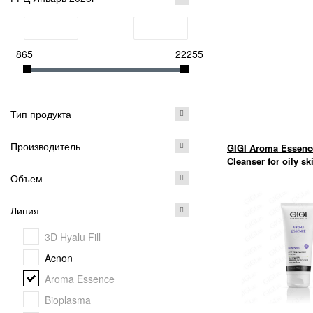
865
22255
Тип продукта
Производитель
GIGI Aroma Essenc
Cleanser for oily sk
Объем
Линия
3D Hyalu Fill
Acnon
Aroma Essence
Bioplasma