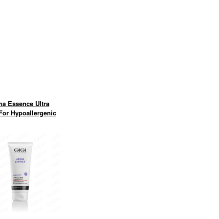
a Essence Ultra
For Hypoallergenic