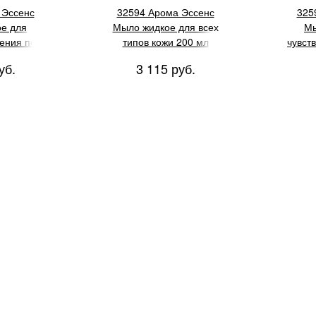
 Эссенс
32594 Арома Эссенс
325
е для
Мыло жидкое для всех
Мы
ения пор,
типов кожи 200 мл
чувст
 мл
уб.
3 115 руб.