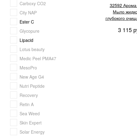
Carboxy CO2
32592 Арома
Мыло жидко
City NAP
глубокого очищ
Ester C
ж/к 200
3 115 р
Glycopure
Lipacid
Lotus beauty
Medic Peel PMA47
MesoPro
New Age G4
Nutri Peptide
Recovery
Retin A
Sea Weed
Skin Expert
Solar Energy