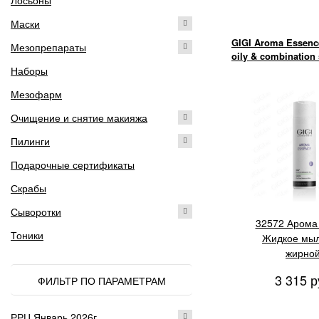
Лосьоны
Маски
GIGI Aroma Essenc
Мезопрепараты
oily & combination 
Наборы
Мезофарм
Очищение и снятие макияжа
Пилинги
Подарочные сертификаты
Скрабы
Сыворотки
32572 Арома
Тоники
Жидкое мыл
жирной
комбинированн
3 315 р
ФИЛЬТР ПО ПАРАМЕТРАМ
250 м
РРЦ Январь 2026г