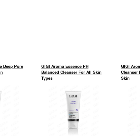
e Deep Pore
GIGI Aroma Essence PH
GIGI Arom
in
Balanced Cleanser For All Skin
Cleanser 
Types
Skin