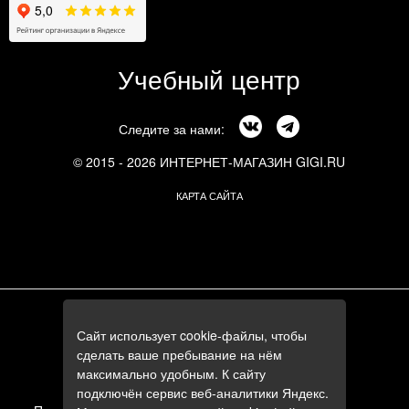
Учебный центр
Следите за нами:
© 2015 - 2026 ИНТЕРНЕТ-МАГАЗИН GIGI.RU
КАРТА САЙТА
г. Москва, Смоленский бульвар, 24к3
Сайт использует cookie-файлы, чтобы
+7 (495) 644-84-05
сделать ваше пребывание на нём
+7 (985) 644-84-05
максимально удобным. К сайту
e-mail:
zakaz@gigi.ru
подключён сервис веб-аналитики Яндекс.