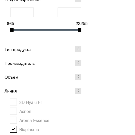
865
22255
Тип продукта
Производитель
Объем
Линия
3D Hyalu Fill
Acnon
Aroma Essence
Bioplasma