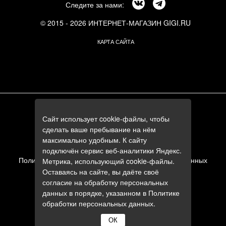
Следите за нами:
© 2015 - 2026 ИНТЕРНЕТ-МАГАЗИН GIGI.RU
КАРТА САЙТА
г. Москва, Смоленский бульвар, 24к3
Сайт использует cookie-файлы, чтобы
+7 (495) 644-84-05
сделать ваше пребывание на нём
+7 (985) 644-84-05
максимально удобным. К сайту
e-mail:
zakaz@gigi.ru
подключён сервис веб-аналитики Яндекс.
Политика в отношении обработки персональных данных
Метрика, использующий cookie-файлы.
Оставаясь на сайте, вы даёте своё
Пользовательское соглашение
согласие на обработку персональных
данных в порядке, указанном в
Политике
обработки персональных данных
.
ОК