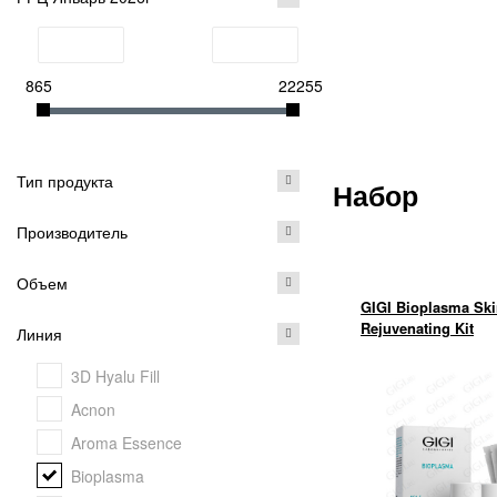
865
22255
Тип продукта
Набор
Производитель
Объем
GIGI Bioplasma Sk
Rejuvenating Kit
Линия
3D Hyalu Fill
Acnon
Aroma Essence
Bioplasma