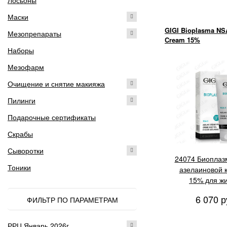
Лосьоны
Маски
GIGI Bioplasma NSA
Мезопрепараты
Cream 15%
Наборы
Мезофарм
Очищение и снятие макияжа
Пилинги
Подарочные сертификаты
Скрабы
Сыворотки
24074 Биоплаз
Тоники
азелаиновой 
15% для ж
проблемн.кож
6 070 р
ФИЛЬТР ПО ПАРАМЕТРАМ
РРЦ Январь 2026г