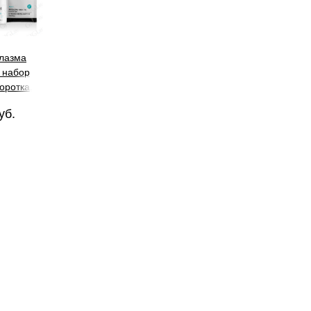
лазма
 набор
оротка,
вающая и
уб.
я), 1 шт