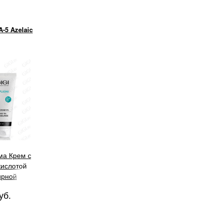
-5 Azelaic
ма Крем с
кислотой
ирной
и, 30 мл
уб.