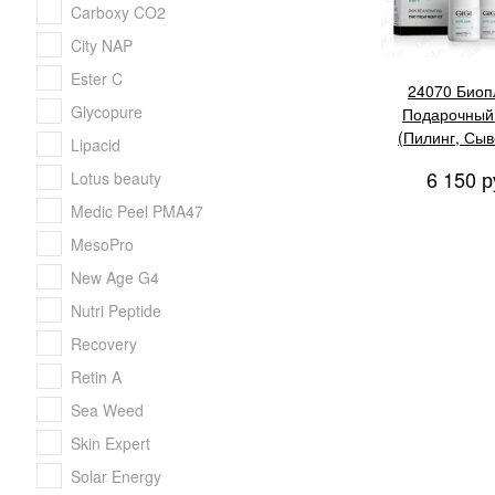
Carboxy CO2
City NAP
Ester C
24070 Биоп
Glycopure
Подарочный
(Пилинг, Сыв
Lipacid
Маски омолажи
6 150 р
Lotus beauty
активизирующа
Medic Peel PMA47
MesoPro
New Age G4
Nutri Peptide
Recovery
Retin A
Sea Weed
Skin Expert
Solar Energy