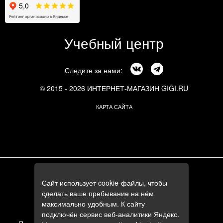
Учебный центр
Следите за нами:
© 2015 - 2026 ИНТЕРНЕТ-МАГАЗИН GIGI.RU
КАРТА САЙТА
г. Москва, Смоленский бульвар, 24к3
Сайт использует cookie-файлы, чтобы
+7 (495) 644-84-05
сделать ваше пребывание на нём
+7 (985) 644-84-05
максимально удобным. К сайту
e-mail:
zakaz@gigi.ru
подключён сервис веб-аналитики Яндекс.