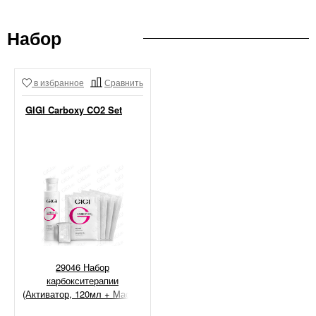
Набор
в избранное
Сравнить
GIGI Carboxy CO2 Set
29046 Набор
карбокситерапии
(Активатор, 120мл + Маски,
15мл х 5шт)