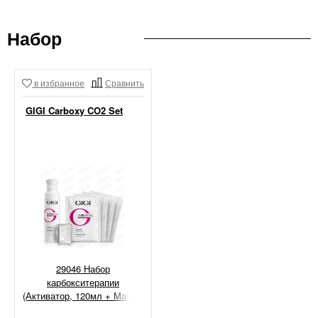
Набор
в избранное
Сравнить
GIGI Carboxy CO2 Set
29046 Набор
карбокситерапии
(Активатор, 120мл + Маски,
15мл х 5шт)