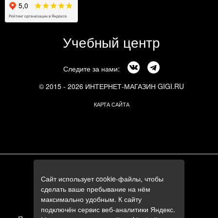
Учебный центр
Следите за нами:
© 2015 - 2026 ИНТЕРНЕТ-МАГАЗИН GIGI.RU
КАРТА САЙТА
г. Москва, Смоленский бульвар, 24к3
Сайт использует cookie-файлы, чтобы
+7 (495) 644-84-05
сделать ваше пребывание на нём
+7 (985) 644-84-05
максимально удобным. К сайту
e-mail:
zakaz@gigi.ru
подключён сервис веб-аналитики Яндекс.