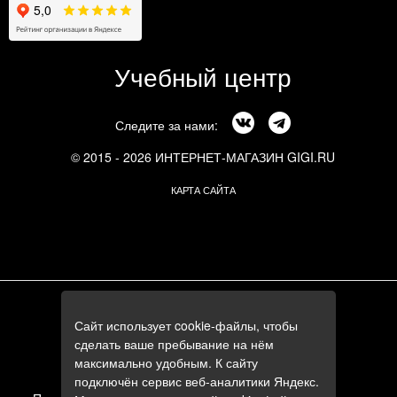
Учебный центр
Следите за нами:
© 2015 - 2026 ИНТЕРНЕТ-МАГАЗИН GIGI.RU
КАРТА САЙТА
г. Москва, Смоленский бульвар, 24к3
Сайт использует cookie-файлы, чтобы
+7 (495) 644-84-05
сделать ваше пребывание на нём
+7 (985) 644-84-05
максимально удобным. К сайту
e-mail:
zakaz@gigi.ru
подключён сервис веб-аналитики Яндекс.