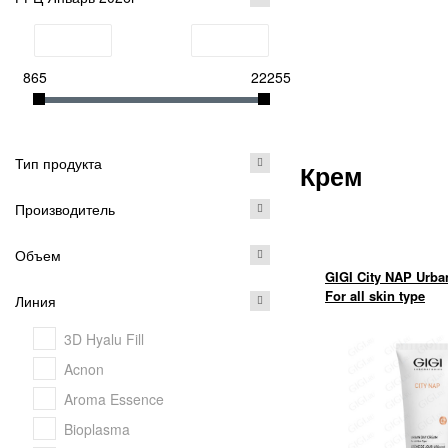
865
22255
Тип продукта
Крем
Производитель
Объем
GIGI City NAP Urb
For all skin type
Линия
3D Hyalu Fill
Acnon
Aroma Essence
Bioplasma