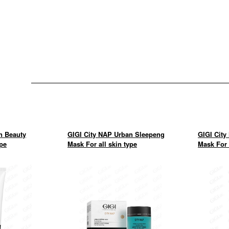
n Beauty
GIGI City NAP Urban Sleepeng
GIGI City
ype
Mask For all skin type
Mask For 