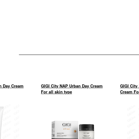
an Day Cream
GIGI City NAP Urban Day Cream
GIGI City
For all skin type
Cream For