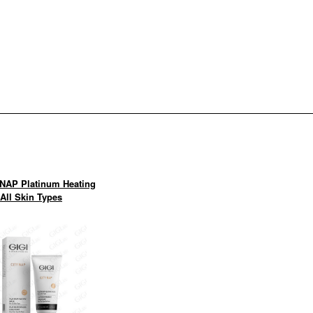
 NAP Platinum Heating
All Skin Types