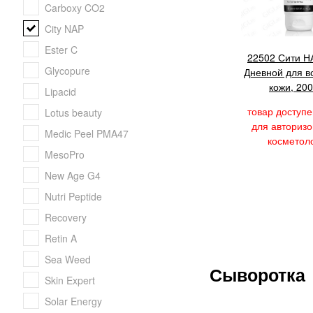
Carboxy CO2
City NAP
Ester C
22502 Сити Н
Glycopure
Дневной для в
кожи, 20
Lipacid
товар доступе
Lotus beauty
для авториз
Medic Peel PMA47
косметол
MesoPro
New Age G4
Nutri Peptide
Recovery
Retin A
Sea Weed
Сыворотка
Skin Expert
Solar Energy