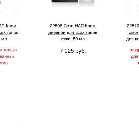
АП Крем
22508 Сити НАП Крем
22510
сех типов
дневной для всех типов
омо
0 мл
кожи, 50 мл
для в
н только
7 025 руб.
това
ованных
для
огов