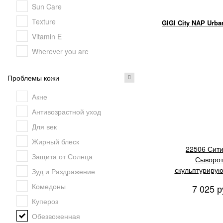
Sun Care
Texture
GIGI City NAP Urb
Vitamin E
Wherever you are
Проблемы кожи
Акне
Антивозрастной уход
Для век
Жирный блеск
22506 Сит
Защита от Солнца
Сыворот
скульптуриру
Зуд и Раздражение
всех типов ко
Комедоны
7 025 р
Купероз
Обезвоженная