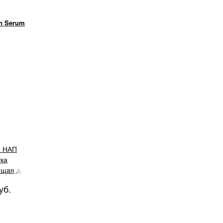
an Serum
и НАП
ка
ющая для
жи, 30 мл
уб.