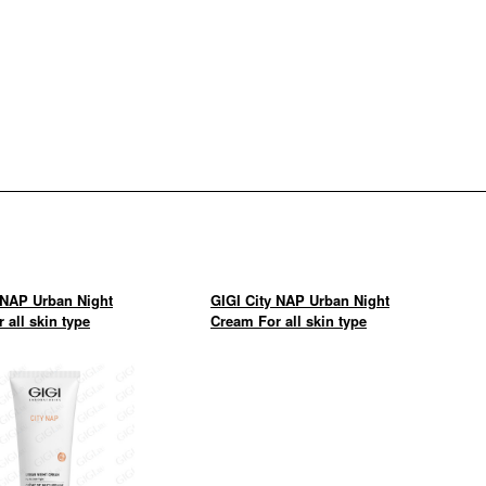
 NAP Urban Night
GIGI City NAP Urban Night
 all skin type
Cream For all skin type