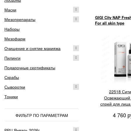
Лосьоны
Маски
GIGI City NAP Fres
Мезопрепараты
For all skin type
Наборы
Мезофарм
Очищение и снятие макияжа
Пилинги
Подарочные сертификаты
Скрабы
Сыворотки
22518 Сит
Тоники
Освежающий 
спрей для лица
туман" для вс
4 760 р
ФИЛЬТР ПО ПАРАМЕТРАМ
кожи, 10
РРЦ Январь 2026г