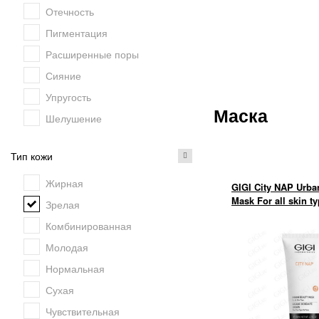
Отечность
Пигментация
Расширенные поры
Сияние
Упругость
Маска
Шелушение
Тип кожи
Жирная
GIGI City NAP Urba
Mask For all skin t
Зрелая
Комбинированная
Молодая
Нормальная
Сухая
Чувствительная