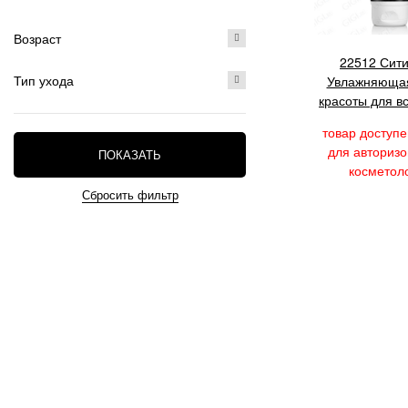
Возраст
22512 Сит
Тип ухода
Увлажняющая
красоты для в
кожи, 20
товар доступе
для авториз
ПОКАЗАТЬ
косметол