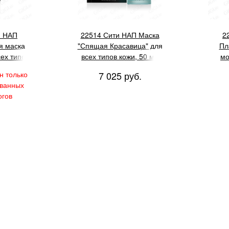
и НАП
22514 Сити НАП Маска
2
 маска
"Спящая Красавица" для
Пл
сех типов
всех типов кожи, 50 мл
мо
0 мл
н только
7 025 руб.
ованных
огов