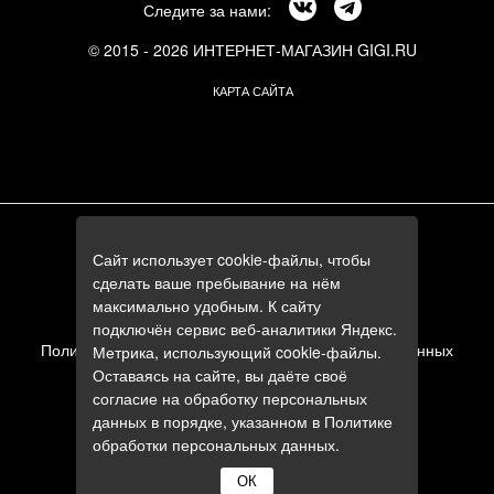
Следите за нами:
© 2015 - 2026 ИНТЕРНЕТ-МАГАЗИН GIGI.RU
КАРТА САЙТА
г. Москва, Смоленский бульвар, 24к3
Сайт использует cookie-файлы, чтобы
+7 (495) 644-84-05
сделать ваше пребывание на нём
+7 (985) 644-84-05
максимально удобным. К сайту
e-mail:
zakaz@gigi.ru
подключён сервис веб-аналитики Яндекс.
Политика в отношении обработки персональных данных
Метрика, использующий cookie-файлы.
Оставаясь на сайте, вы даёте своё
Пользовательское соглашение
согласие на обработку персональных
данных в порядке, указанном в
Политике
обработки персональных данных
.
ОК