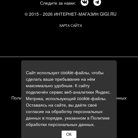
Следите за нами:
© 2015 - 2026 ИНТЕРНЕТ-МАГАЗИН GIGI.RU
КАРТА САЙТА
г. Москва, Смоленский бульвар, 24к3
Сайт использует cookie-файлы, чтобы
+7 (495) 644-84-05
сделать ваше пребывание на нём
+7 (985) 644-84-05
максимально удобным. К сайту
e-mail:
zakaz@gigi.ru
подключён сервис веб-аналитики Яндекс.
Политика в отношении обработки персональных данных
Метрика, использующий cookie-файлы.
Оставаясь на сайте, вы даёте своё
Пользовательское соглашение
согласие на обработку персональных
данных в порядке, указанном в
Политике
обработки персональных данных
.
ОК