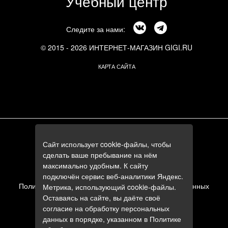
Учебный центр
Следите за нами:
© 2015 - 2026 ИНТЕРНЕТ-МАГАЗИН GIGI.RU
КАРТА САЙТА
г. Москва, Смоленский бульвар, 24к3
Сайт использует cookie-файлы, чтобы
+7 (495) 644-84-05
сделать ваше пребывание на нём
+7 (985) 644-84-05
максимально удобным. К сайту
e-mail:
zakaz@gigi.ru
подключён сервис веб-аналитики Яндекс.
Политика в отношении обработки персональных данных
Метрика, использующий cookie-файлы.
Оставаясь на сайте, вы даёте своё
Пользовательское соглашение
согласие на обработку персональных
данных в порядке, указанном в
Политике