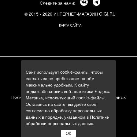
Следите за нами:
© 2015 - 2026 ИНТЕРНЕТ-МАГАЗИН GIGI.RU
КАРТА САЙТА
г. Москва, Смоленский бульвар, 24к3
Сайт использует cookie-файлы, чтобы
+7 (495) 644-84-05
сделать ваше пребывание на нём
+7 (985) 644-84-05
максимально удобным. К сайту
e-mail:
zakaz@gigi.ru
подключён сервис веб-аналитики Яндекс.
Политика в отношении обработки персональных данных
Метрика, использующий cookie-файлы.
Оставаясь на сайте, вы даёте своё
Пользовательское соглашение
согласие на обработку персональных
данных в порядке, указанном в
Политике
обработки персональных данных
.
ОК