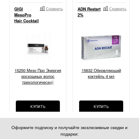
GIGI
Сравнить
ADN Restart
Сравнить
MesoPro
2%
Hair Cocktail
15250 Мезо Про Энергия
15632 Обновляющий
роскошных волос
коктейль 4 мл
трихологический
коктейль, 5 мл.
КУПИТЬ
КУПИТЬ
Оформите подписку и получайте эксклюзивные скидки и
подарки: