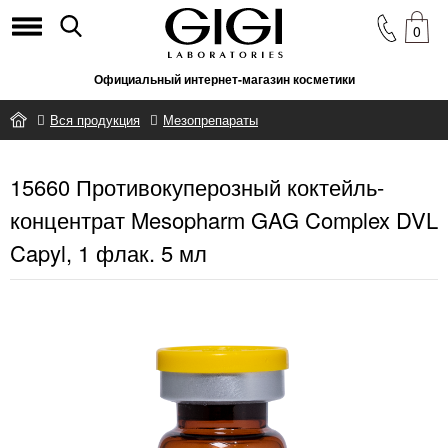
0
Официальный интернет-магазин косметики
Вся продукция
Мезопрепараты
15660 Противокуперозный коктейль-концентрат Mesopharm GAG
15660 Противокуперозный коктейль-
Complex DVL Capyl, 1 флак. 5 мл
концентрат Mesopharm GAG Complex DVL
Capyl, 1 флак. 5 мл