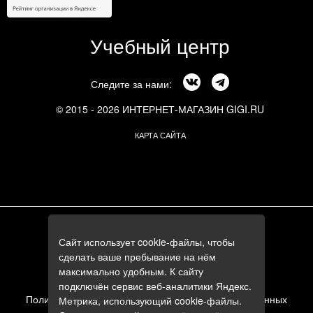
Учебный центр
Следите за нами:
© 2015 - 2026 ИНТЕРНЕТ-МАГАЗИН GIGI.RU
КАРТА САЙТА
г. Москва, Смоленский бульвар, 24к3
Сайт использует cookie-файлы, чтобы
+7 (495) 644-84-05
сделать ваше пребывание на нём
+7 (985) 644-84-05
максимально удобным. К сайту
e-mail:
zakaz@gigi.ru
подключён сервис веб-аналитики Яндекс.
Политика в отношении обработки персональных данных
Метрика, использующий cookie-файлы.