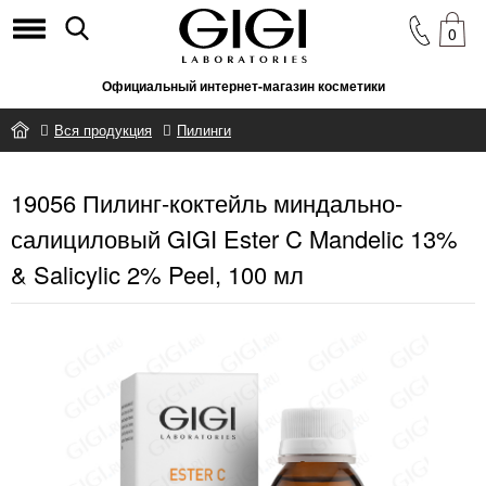
0
Официальный интернет-магазин косметики
Вся продукция
Пилинги
19056 Пилинг-коктейль миндально-салициловый GIGI Ester C
19056 Пилинг-коктейль миндально-
Mandelic 13% & Salicylic 2% Peel, 100 мл
салициловый GIGI Ester C Mandelic 13%
& Salicylic 2% Peel, 100 мл