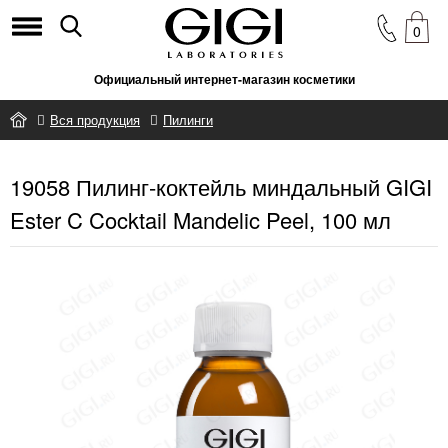
0
Официальный интернет-магазин косметики
Вся продукция
Пилинги
19058 Пилинг-коктейль миндальный GIGI Ester C Cocktail
19058 Пилинг-коктейль миндальный GIGI
Mandelic Peel, 100 мл
Ester C Cocktail Mandelic Peel, 100 мл