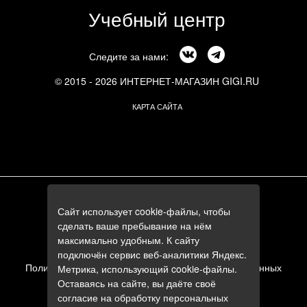
Учебный центр
Следите за нами:
© 2015 - 2026 ИНТЕРНЕТ-МАГАЗИН GIGI.RU
КАРТА САЙТА
г. Москва, Смоленский бульвар, 24к3
Сайт использует cookie-файлы, чтобы
+7 (495) 644-84-05
сделать ваше пребывание на нём
+7 (985) 644-84-05
максимально удобным. К сайту
e-mail:
zakaz@gigi.ru
подключён сервис веб-аналитики Яндекс.
Политика в отношении обработки персональных данных
Метрика, использующий cookie-файлы.
Оставаясь на сайте, вы даёте своё
Пользовательское соглашение
согласие на обработку персональных