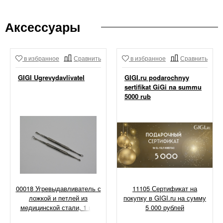
Аксессуары
в избранное
Сравнить
в избранное
Сравнить
GIGI Ugrevydavlivatel
GIGI.ru podarochnyy
sertifikat GiGi na summu
5000 rub
00018 Угревыдавливатель с
11105 Сертификат на
ложкой и петлей из
покупку в GIGI.ru на сумму
медицинской стали, 1 шт
5 000 рублей