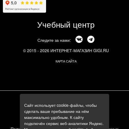
Учебный центр
Следите за нами:
© 2015 - 2026 ИНТЕРНЕТ-МАГАЗИН GIGI.RU
КАРТА САЙТА
г. Москва, Смоленский бульвар, 24к3
Сайт использует cookie-файлы, чтобы
+7 (495) 644-84-05
сделать ваше пребывание на нём
+7 (985) 644-84-05
максимально удобным. К сайту
e-mail:
zakaz@gigi.ru
подключён сервис веб-аналитики Яндекс.
Политика в отношении обработки персональных данных