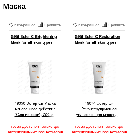
Маска
в избранное
Сравнить
в избранное
Сравнить
GIGI Ester C Brightening
GIGI Ester C Restoration
Mask for all skin types
Mask for all skin types
19050 Эстер Си Маска
19074 Эстер Си
мгновенного действия
Реконструирующая
"Сияние кожи", 200 мл
увлажняющая маска для
всех типов кожи 200 мл
товар доступен только для
товар доступен только для
авторизованных косметологов
авторизованных косметологов