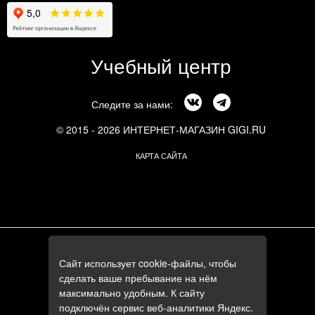
Учебный центр
Следите за нами:
© 2015 - 2026 ИНТЕРНЕТ-МАГАЗИН GIGI.RU
КАРТА САЙТА
г. Москва, Смоленский бульвар, 24к3
Сайт использует cookie-файлы, чтобы
+7 (495) 644-84-05
сделать ваше пребывание на нём
+7 (985) 644-84-05
максимально удобным. К сайту
e-mail:
zakaz@gigi.ru
подключён сервис веб-аналитики Яндекс.